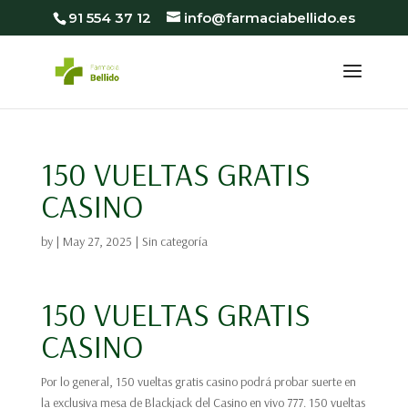
91 554 37 12
info@farmaciabellido.es
150 VUELTAS GRATIS
CASINO
by
|
May 27, 2025
| Sin categoría
150 VUELTAS GRATIS
CASINO
Por lo general, 150 vueltas gratis casino podrá probar suerte en
la exclusiva mesa de Blackjack del Casino en vivo 777. 150 vueltas