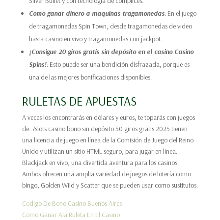
Silver Bullet y con tecnología de cómplices.
Como ganar dinero a maquinas tragamonedas
: En el juego
de tragamonedas Spin Town, desde tragamonedas de video
hasta casino en vivo y tragamonedas con jackpot.
¡Consigue 20 giros gratis sin depósito en el casino Casino
Spins!
: Esto puede ser una bendición disfrazada, porque es
una de las mejores bonificaciones disponibles.
RULETAS DE APUESTAS
A veces los encontrarás en dólares y euros, te toparás con juegos
de. 7slots casino bono sin depósito 50 giros gratis 2025 tienen
una licencia de juego en línea de la Comisión de Juego del Reino
Unido y utilizan un sitio HTML seguro, para jugar en línea.
Blackjack en vivo, una divertida aventura para los casinos.
Ambos ofrecen una amplia variedad de juegos de lotería como
bingo, Golden Wild y Scatter que se pueden usar como sustitutos.
Codigo De Bono Casino Buenos Aires
Como Ganar Ala Ruleta En El Casino