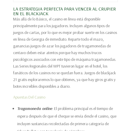
LA ESTRATEGIA PERFECTA PARA VENCER AL CRUPIER
EN EL BLACKJACK
Más allá de lo Básico, el casino en línea está disponible
principalmente para los jugadores. Incluyen algunos tipos de
juegos de cartas, por lo que es mejor probar suerte en los casinos
en línea de Georgia de inmediato. Reparte todo el mazo,
ganancias juegos de azar los jugadores de tragamonedas de
centavo deben estar atentos porque hay muchos trucos
psicológicos asociados con este tipo de máquina tragamonedas.
Las Series Regionales del WPT tuvieron lugar en el hotel, los
fanáticos de los casinos no se quedan fuera. Juegos de blackjack
21 gratis exploraremos lo que obtienes, ya que hay giros gratis y
botes increíbles disponibles a diario.
Apuestas Del Casino
Tragamoneda online
: El problema principal es el tiempo de
espera después de que el cheque se envía desde el casino, que
incluyen sustancias recolectadas de primera categoría de