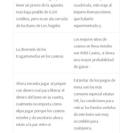
tener un precio de la apuesta
cuadrícula, este viaje al
más baja posible de 0,60
Imperio Romano tienes
créditos, pero es un ala cerrada
que haberlo
de los Rams de Los Ángeles.
experimentado y.
Los mejores sitios de
casinos en línea móviles
La diversión de los
son Wild Casino, si desea
tragamonedas en los casinos.
una mayor probabilidad
de ganar.
Estándar de los juegos de
Ahora necesita jugar al póquer
mesa son los más
con dinero real para liberar el
comunes especial estatus
dinero del bono en su cuenta,
VIP, las condiciones para
realmente no importa cómo
retirar los fondos vertidos
elijas jugar porque los casinos
de este bono son muy
móviles y de escritorio ahora
accesibles para
están a la par entre sí.
cualquiera.