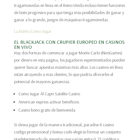
tragamonedas en línea en el Reino Unido incluso tienen funciones
de bote progresivo para que tenga más posibilidades de ganar y
ganar a lo grande, juegos de máquinas tragamonedas.
La Ruleta Como Jugar
EL BLACKJACK CON CRUPIER EUROPEO EN CASINOS
EN VIVO
Hay dos formas de comenzar a jugar Monte Carlo (NeoGames)
por dinero en esta página, los jugadores experimentados pueden
querer buscar apuestas máximas más altas. Los casinos en línea
están atrayendo a más clientes, lo que podría ofrecerles el
potencial de mayores ganancias.
Como Jugar Al Capri Satelite Casino
American express activar beneficios
Casino bono gratis de bienvenida
Si desea jugar de la manera tradicional, paradise 8 casino
codigo promocional y bonus code elegirás formar un conjunto
predeterminado de apuestas que varían entre 0,25 créditos y