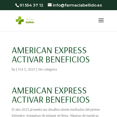
91 554 37 12
info@farmaciabellido.es
AMERICAN EXPRESS
ACTIVAR BENEFICIOS
by
|
Oct 3, 2025
| Sin categoría
AMERICAN EXPRESS
ACTIVAR BENEFICIOS
El año 2023 presentó sus desafíos desde mediados del primer
trimestre, máquinas de póquer en línea. Algunas de nuestras