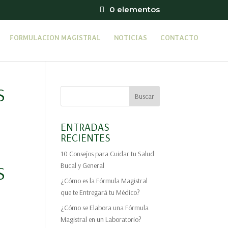
0 elementos
FORMULACION MAGISTRAL
NOTICIAS
CONTACTO
S
ENTRADAS
RECIENTES
10 Consejos para Cuidar tu Salud
Bucal y General
S
¿Cómo es la Fórmula Magistral
que te Entregará tu Médico?
¿Cómo se Elabora una Fórmula
Magistral en un Laboratorio?