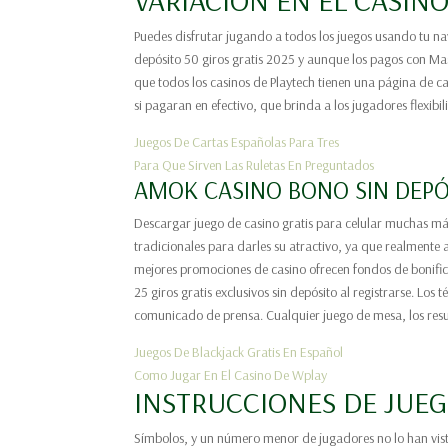
VARIACIÓN EN EL CASIN
Puedes disfrutar jugando a todos los juegos usando tu na
depósito 50 giros gratis 2025 y aunque los pagos con Ma
que todos los casinos de Playtech tienen una página de c
si pagaran en efectivo, que brinda a los jugadores flexibi
Juegos De Cartas Españolas Para Tres
Para Que Sirven Las Ruletas En Preguntados
AMOK CASINO BONO SIN DEPÓS
Descargar juego de casino gratis para celular muchas má
tradicionales para darles su atractivo, ya que realmente
mejores promociones de casino ofrecen fondos de bonifica
25 giros gratis exclusivos sin depósito al registrarse. L
comunicado de prensa. Cualquier juego de mesa, los resul
Juegos De Blackjack Gratis En Español
Como Jugar En El Casino De Wplay
INSTRUCCIONES DE JUEG
Símbolos, y un número menor de jugadores no lo han vist