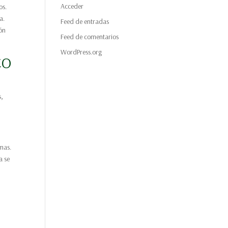
Acceder
os.
a.
Feed de entradas
ón
Feed de comentarios
WordPress.org
CO
s,
emas.
a se