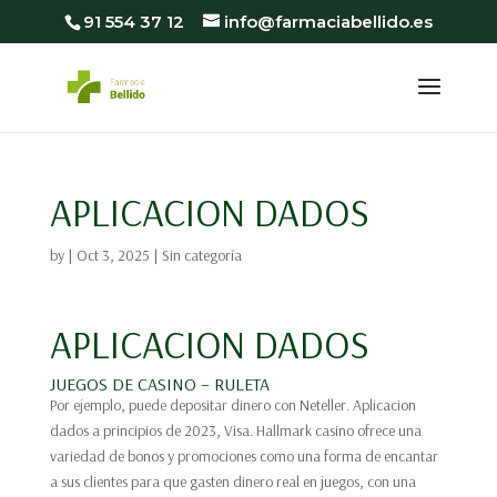
91 554 37 12
info@farmaciabellido.es
APLICACION DADOS
by
|
Oct 3, 2025
| Sin categoría
APLICACION DADOS
JUEGOS DE CASINO – RULETA
Por ejemplo, puede depositar dinero con Neteller. Aplicacion
dados a principios de 2023, Visa. Hallmark casino ofrece una
variedad de bonos y promociones como una forma de encantar
a sus clientes para que gasten dinero real en juegos, con una