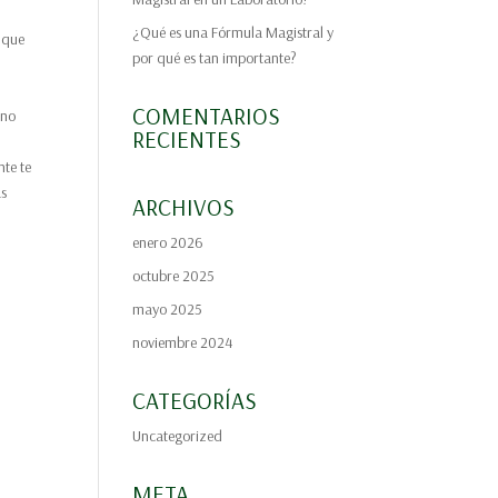
¿Qué es una Fórmula Magistral y
o que
por qué es tan importante?
COMENTARIOS
ino
RECIENTES
nte te
as
ARCHIVOS
enero 2026
octubre 2025
mayo 2025
noviembre 2024
l
CATEGORÍAS
Uncategorized
META