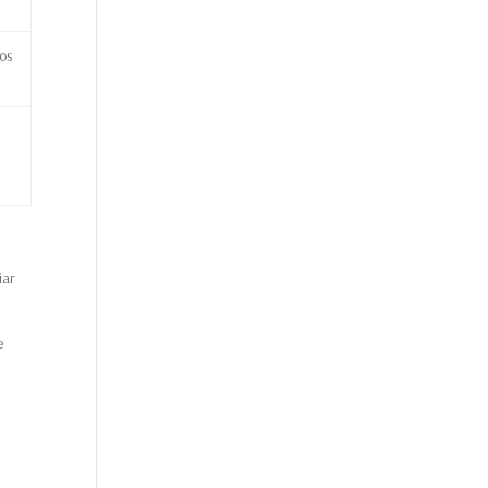
os
iar
e