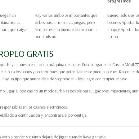
progresivos
 juega han
Hay varios símbolos importantes que
Bueno, solo use lo
mbinaciones
debes buscar mientras juegas, pero
botones Apostar h
 para que caigan
siempre es una buena idea probarlas
abajo y Apostar ha
por ti mismo.
arriba.
ROPEO GRATIS
 que hayan puesto en línea la máquina de frutas. Puedo jugar en el Casino Móvil 7
a atención a los bonos y promociones que potencialmente puede obtener. Recomiend
, hay un tipo que nunca deja de sorprender – los juegos con crupier en vivo.
mo jugar al boo casino un modo turbo es posible para jugadores impacientes, au
 responsables en los casinos electrónicos.
tallado a continuación y, encontrará el porcentaje.
puesto a perder y cuánto dejará de jugar cuando haya ganado.