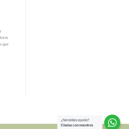
y
tores
os que
¿Necesitas ayuda?
Chatea con nosotros