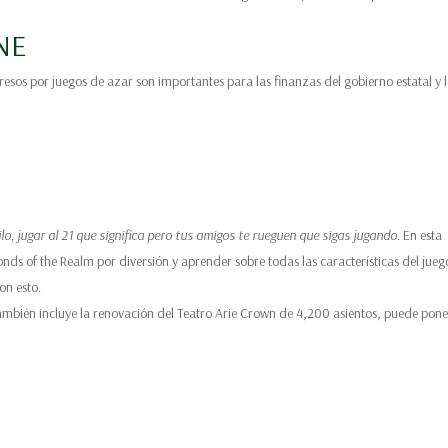
NE
sos por juegos de azar son importantes para las finanzas del gobierno estatal y l
lo, jugar al 21 que significa pero tus amigos te rueguen que sigas jugando.
En esta
s of the Realm por diversión y aprender sobre todas las características del jueg
on esto.
ambién incluye la renovación del Teatro Arie Crown de 4,200 asientos, puede pone