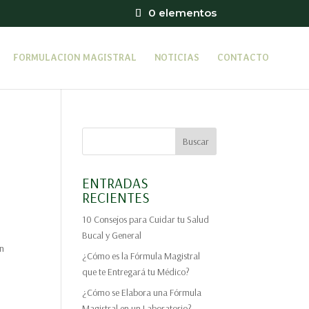
0 elementos
FORMULACION MAGISTRAL
NOTICIAS
CONTACTO
ENTRADAS
RECIENTES
10 Consejos para Cuidar tu Salud
Bucal y General
en
¿Cómo es la Fórmula Magistral
que te Entregará tu Médico?
¿Cómo se Elabora una Fórmula
Magistral en un Laboratorio?