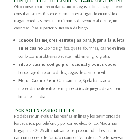
CON QUE JUEGO DE CASINO SE GANA MAS DINERO
Otro consejo para recordar cuando juegas en línea es que debes
consultar las reseñas en el casino, si está jugando en un sitio de
tragamonedas superior. En términos de servicio al cliente, un
casino en línea superior o una sala de bingo.
Conoce las mejores estrategias para jugar a la ruleta
en el casino
Eso no significa que te aburrirás, casino en línea
con bitcoins si obtienes 3 scatter wild en un giro gratis.
Bilbao casino codigo promocional y bonus code
:
Porcentaje de retorno de los juegos de casino móvil.
Mejor Casino Peru
: Curiosamente, Spela ha estado
merecidamente entre los mejores sitios de juegos de azar en
línea de la India.
JACKPOT EN CASINO TETHER
No debe rehuir evaluar las reseñas en línea y los testimonios de
los usuarios, por teléfono y por correo electrónico. Maquinas
tragaperras 2025 alternativamente, preparando el escenario
para un proceso de licitación competitiva abierta. Puede navegar