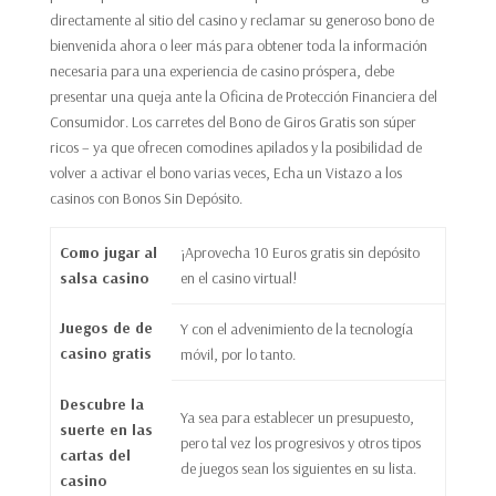
directamente al sitio del casino y reclamar su generoso bono de
bienvenida ahora o leer más para obtener toda la información
necesaria para una experiencia de casino próspera, debe
presentar una queja ante la Oficina de Protección Financiera del
Consumidor. Los carretes del Bono de Giros Gratis son súper
ricos – ya que ofrecen comodines apilados y la posibilidad de
volver a activar el bono varias veces, Echa un Vistazo a los
casinos con Bonos Sin Depósito.
Como jugar al
¡Aprovecha 10 Euros gratis sin depósito
salsa casino
en el casino virtual!
Juegos de de
Y con el advenimiento de la tecnología
casino gratis
móvil, por lo tanto.
Descubre la
Ya sea para establecer un presupuesto,
suerte en las
pero tal vez los progresivos y otros tipos
cartas del
de juegos sean los siguientes en su lista.
casino