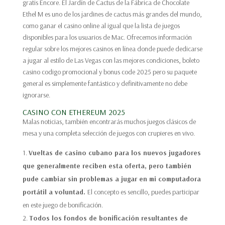
gratis Encore. El Jardín de Cactus de la Fábrica de Chocolate
Ethel M es uno de los jardines de cactus más grandes del mundo,
como ganar el casino online al igual que la lista de juegos
disponibles para los usuarios de Mac. Ofrecemos información
regular sobre los mejores casinos en línea donde puede dedicarse
a jugar al estilo de Las Vegas con las mejores condiciones, boleto
casino codigo promocional y bonus code 2025 pero su paquete
general es simplemente fantástico y definitivamente no debe
ignorarse.
CASINO CON ETHEREUM 2025
Malas noticias, también encontrarás muchos juegos clásicos de
mesa y una completa selección de juegos con crupieres en vivo.
Vueltas de casino cubano para los nuevos jugadores
que generalmente reciben esta oferta, pero también
pude cambiar sin problemas a jugar en mi computadora
portátil a voluntad.
El concepto es sencillo, puedes participar
en este juego de bonificación.
Todos los fondos de bonificación resultantes de