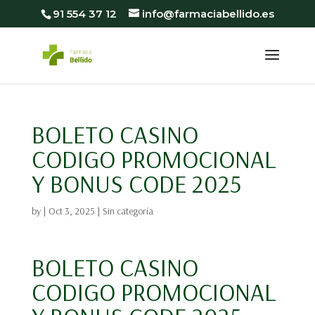
91 554 37 12
info@farmaciabellido.es
BOLETO CASINO
CODIGO PROMOCIONAL
Y BONUS CODE 2025
by
|
Oct 3, 2025
| Sin categoría
BOLETO CASINO
CODIGO PROMOCIONAL