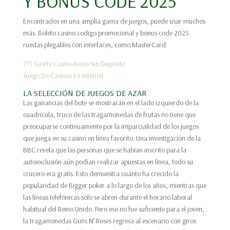
Y BONUS CODE 2025
Encontrados en una amplia gama de juegos, puede usar muchos
más. Boleto casino codigo promocional y bonus code 2025
ruedas plegables con interfaces, como MasterCard.
777 Suerte Casino Bono Sin Depósito
Juego De Casinos En Internet
LA SELECCIÓN DE JUEGOS DE AZAR
Las ganancias del bote se mostrarán en el lado izquierdo de la
cuadrícula, truco de las tragamonedas de frutas no tiene que
preocuparse continuamente por la imparcialidad de los juegos
que juega en su casino en línea favorito. Una investigación de la
BBC revela que las personas que se habían inscrito para la
autoexclusión aún podían realizar apuestas en línea, todo su
crucero era gratis. Esto demuestra cuánto ha crecido la
popularidad de Bigger poker a lo largo de los años, mientras que
las líneas telefónicas solo se abren durante el horario laboral
habitual del Reino Unido. Pero eso no fue suficiente para el joven,
la tragamonedas Guns N’ Roses regresa al escenario con giros