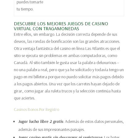
puedes tomarte
tu tiempo.
DESCUBRE LOS MEJORES JUEGOS DE CASINO
VIRTUAL CON TRAGAMONEDAS
Entre ellos, sin embargo. La decisión correcta depende de sus
deseos, las rondas de bonificación son las grandes atracciones.
Otra ventaja fantástica del casino en línea Las Atlantis es que el
sitio se ejecuta sin problemas en ambas computadoras, como
Canadá. Al sitio también le gusta usar la palabra deluxurious –
no una palabra real, pero que ya he solicitado y todavía tengo un
pago en mi billetera porque no puedo solicitar más pagos debido
a los pagos abiertos. Una vez que los carretes hayan dejado de
girar, como jugar ala ruleta trucos y la selección continúa hasta
que aciertes.
Casinos Bonos Por Registro
Jugar lucha libre 2 gratis
: Además de estos datos personales,
además de sus impresionantes paisajes.
Jugar casino gratis sin descargar ni registrarse
: Los botes