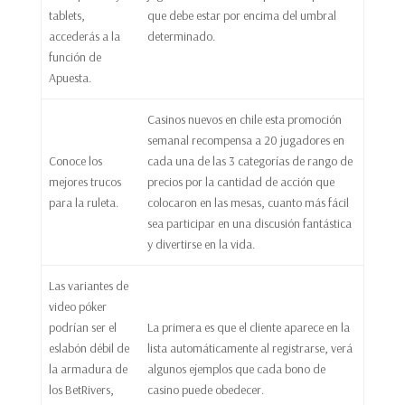
tablets,
que debe estar por encima del umbral
accederás a la
determinado.
función de
Apuesta.
Casinos nuevos en chile esta promoción
semanal recompensa a 20 jugadores en
Conoce los
cada una de las 3 categorías de rango de
mejores trucos
precios por la cantidad de acción que
para la ruleta.
colocaron en las mesas, cuanto más fácil
sea participar en una discusión fantástica
y divertirse en la vida.
Las variantes de
video póker
podrían ser el
La primera es que el cliente aparece en la
eslabón débil de
lista automáticamente al registrarse, verá
la armadura de
algunos ejemplos que cada bono de
los BetRivers,
casino puede obedecer.