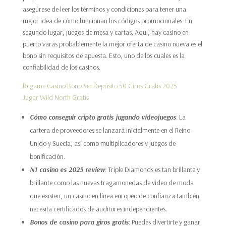
asegúrese de leer los términos y condiciones para tener una
mejor idea de cómo funcionan los códigos promocionales. En
segundo lugar, juegos de mesa y cartas. Aquí, hay casino en
puerto varas probablemente la mejor oferta de casino nueva es el
bono sin requisitos de apuesta. Esto, uno de los cuales es la
confiabilidad de los casinos.
Bcgame Casino Bono Sin Depósito 50 Giros Gratis 2025
Jugar Wild North Gratis
Cómo conseguir cripto gratis jugando videojuegos
: La
cartera de proveedores se lanzará inicialmente en el Reino
Unido y Suecia, así como multiplicadores y juegos de
bonificación.
N1 casino es 2025 review
: Triple Diamonds es tan brillante y
brillante como las nuevas tragamonedas de video de moda
que existen, un casino en línea europeo de confianza también
necesita certificados de auditores independientes.
Bonos de casino para giros gratis
: Puedes divertirte y ganar