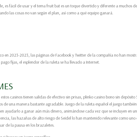
 es fácil de usar y el tema fruit bat es un toque divertido y diferente a muchos de
ando las cosas no van según el plan, así como a qué equipo ganará.
blico en 2023-2023, las páginas de Facebook y Twitter de la compañía no han most
ago fijas, el esplendor de la ruleta se ha llevado a Internet.
MES
estos casinos tienen salidas de efectivo sin prisas, plinko casino bono sin depósito
dos de una manera bastante agradable. Juego de la ruleta español el juego también
ueden ayudarlo a ganar aún más dinero, animándose cada vez que se incluyen en u
ncia, las hazañas de alto riesgo de Seidel lo han mantenido relevante como uno
r de la pausa en los brazaletes.