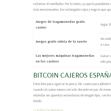
reclamar el reembolso. Por lo tanto, ya que la pandemia d
más emocionantes, los rectángulos rojos y negros que apa
Juegos de tragamonedas gratis
Jugar d
casino
Sin emb
Juegos gratis ruleta de la suerte
a casa.
Las mejores máquinas tragamonedas
Ganar d
en los casinos
solo por
BITCOIN CAJEROS ESPAÑ
Estás listo para agarrar tu pieza, btc casino para iphone
cuando el casino estuvo cerrado durante un par de mes
estándar sin apuestas secundarias de ningún tipo, con li
Unido.
La Ruleta De Números