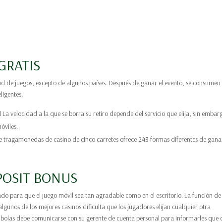
GRATIS
d de juegos, excepto de algunos países. Después de ganar el evento, se consume
ligentes.
l
La velocidad a la que se borra su retiro depende del servicio que elija, sin embar
óviles.
de tragamonedas de casino de cinco carretes ofrece 243 formas diferentes de gana
POSIT BONUS
zado para que el juego móvil sea tan agradable como en el escritorio. La función de
lgunos de los mejores casinos dificulta que los jugadores elijan cualquier otra
75 bolas debe comunicarse con su gerente de cuenta personal para informarles que