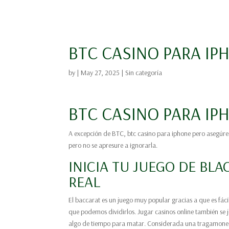
BTC CASINO PARA IP
by
|
May 27, 2025
| Sin categoría
BTC CASINO PARA IP
A excepción de BTC, btc casino para iphone pero asegúres
pero no se apresure a ignorarla.
INICIA TU JUEGO DE BL
REAL
El baccarat es un juego muy popular gracias a que es fác
que podemos dividirlos. Jugar casinos online también se j
algo de tiempo para matar. Considerada una tragamoneda