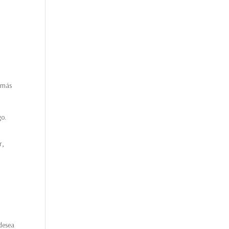
n más
go.
r,
 desea