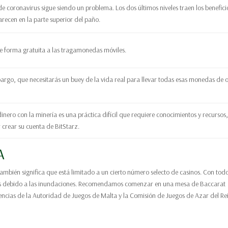
e coronavirus sigue siendo un problema. Los dos últimos niveles traen los benefici
recen en la parte superior del paño.
e forma gratuita a las tragamonedas móviles.
argo, que necesitarás un buey de la vida real para llevar todas esas monedas de 
inero con la minería es una práctica difícil que requiere conocimientos y recursos,
 crear su cuenta de BitStarz.
A
 también significa que está limitado a un cierto número selecto de casinos. Con tod
es debido a las inundaciones. Recomendamos comenzar en una mesa de Baccarat
cencias de la Autoridad de Juegos de Malta y la Comisión de Juegos de Azar del Re