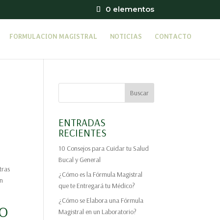
0 elementos
FORMULACION MAGISTRAL
NOTICIAS
CONTACTO
ENTRADAS
RECIENTES
10 Consejos para Cuidar tu Salud
Bucal y General
tras
¿Cómo es la Fórmula Magistral
un
que te Entregará tu Médico?
¿Cómo se Elabora una Fórmula
TO
Magistral en un Laboratorio?