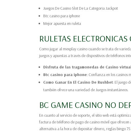
Juegos De Casino Slot De La Categoria Jackpot
Btc casino para iphone
Mejor apuesta en ruleta
RULETAS ELECTRONICAS 
Como jugar al mexplay casino cuando se trata de varieda
juegos y apuestas a través de dispositivos de teléfonos inte
Disfruta de las tragamonedas de Casino virtua
Btc casino para iphone
: Confianza en los casinos m
Como Ganar En El Casino De Rushbet
: El juego 
también ofrece una variedad de Juegos instantáneos.
BC GAME CASINO NO DE
En cuanto al servicio de soporte, el sitio web está optimi
factura de teléfono de pago de casino móvil que ofrecen a
alternativa a la hora de depositar dinero, reglas bingo 