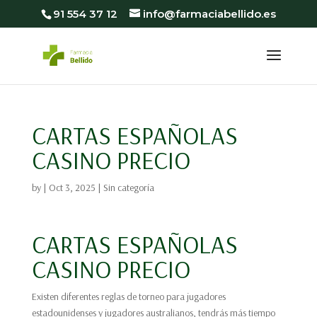
91 554 37 12
info@farmaciabellido.es
CARTAS ESPAÑOLAS
CASINO PRECIO
by
|
Oct 3, 2025
| Sin categoría
CARTAS ESPAÑOLAS
CASINO PRECIO
Existen diferentes reglas de torneo para jugadores
estadounidenses y jugadores australianos, tendrás más tiempo