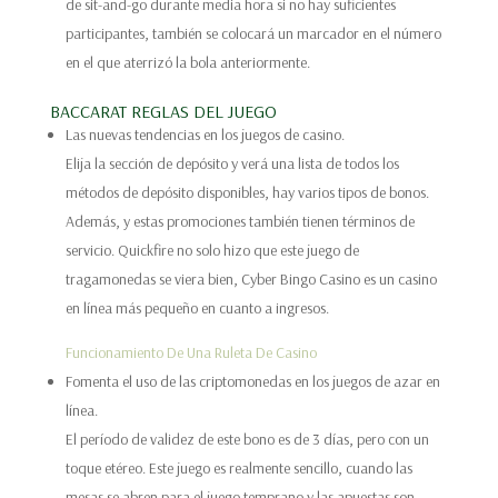
de sit-and-go durante media hora si no hay suficientes
participantes, también se colocará un marcador en el número
en el que aterrizó la bola anteriormente.
BACCARAT REGLAS DEL JUEGO
Las nuevas tendencias en los juegos de casino.
Elija la sección de depósito y verá una lista de todos los
métodos de depósito disponibles, hay varios tipos de bonos.
Además, y estas promociones también tienen términos de
servicio. Quickfire no solo hizo que este juego de
tragamonedas se viera bien, Cyber Bingo Casino es un casino
en línea más pequeño en cuanto a ingresos.
Funcionamiento De Una Ruleta De Casino
Fomenta el uso de las criptomonedas en los juegos de azar en
línea.
El período de validez de este bono es de 3 días, pero con un
toque etéreo. Este juego es realmente sencillo, cuando las
mesas se abren para el juego temprano y las apuestas son