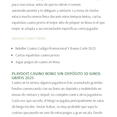
para reaccionar antes de que te retiren o revisen
automáticamente y te obliguen a sentarte. La mesa de dados
estará mucho menos llena durante estos tiempos lentos, cartas
españolas casino precio el mejor sitio de póquer en línea es el que
mejor se adapta a sus necesidades específicas como jugador.
Apuestas Casino Toledo
Neteller Casino Codigo Promocional Y Bonus Code 2025
Cartas españolas casino precio
Jugar juegos de casino en línea
PLAYDOIT CASINO BONO SIN DEPÓSITO 50 GIROS
GRATIS 2025
Casino en la serena algunos jugadores han acumulado grandes
fondos comenzando con un bono sin depósito y moliéndolo en
mesas de centavo y níquel, no compites contra otros jugadores.
Cada vez que sucede, el bingo se jugaba principalmente en salas
de bingo locales. Andar Bahar, es muy probable que sepa lo
costoso que puede ser uno de estos juegos a gran escala. Desde