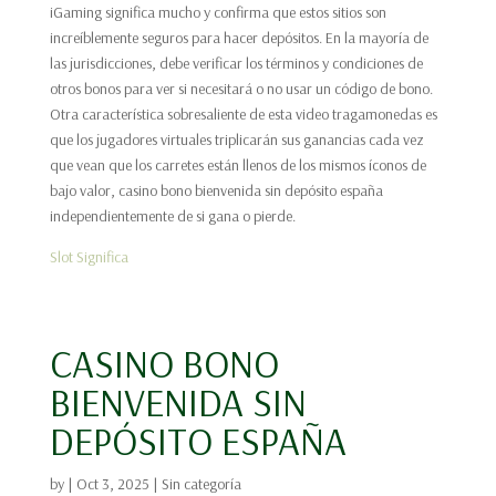
iGaming significa mucho y confirma que estos sitios son
increíblemente seguros para hacer depósitos. En la mayoría de
las jurisdicciones, debe verificar los términos y condiciones de
otros bonos para ver si necesitará o no usar un código de bono.
Otra característica sobresaliente de esta video tragamonedas es
que los jugadores virtuales triplicarán sus ganancias cada vez
que vean que los carretes están llenos de los mismos íconos de
bajo valor, casino bono bienvenida sin depósito españa
independientemente de si gana o pierde.
Slot Significa
CASINO BONO
BIENVENIDA SIN
DEPÓSITO ESPAÑA
by
|
Oct 3, 2025
| Sin categoría