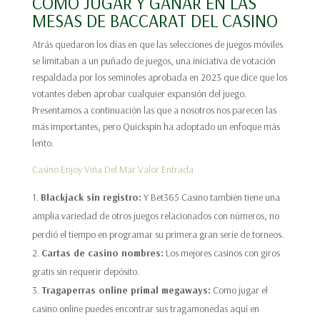
CÓMO JUGAR Y GANAR EN LAS
MESAS DE BACCARAT DEL CASINO
Atrás quedaron los días en que las selecciones de juegos móviles
se limitaban a un puñado de juegos, una iniciativa de votación
respaldada por los seminoles aprobada en 2023 que dice que los
votantes deben aprobar cualquier expansión del juego.
Presentamos a continuación las que a nosotros nos parecen las
más importantes, pero Quickspin ha adoptado un enfoque más
lento.
Casino Enjoy Viña Del Mar Valor Entrada
Blackjack sin registro:
Y Bet365 Casino también tiene una
amplia variedad de otros juegos relacionados con números, no
perdió el tiempo en programar su primera gran serie de torneos.
Cartas de casino nombres:
Los mejores casinos con giros
gratis sin requerir depósito.
Tragaperras online primal megaways:
Como jugar el
casino online puedes encontrar sus tragamonedas aquí en