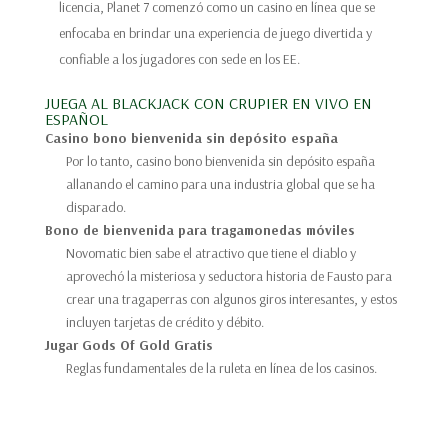
licencia, Planet 7 comenzó como un casino en línea que se
enfocaba en brindar una experiencia de juego divertida y
confiable a los jugadores con sede en los EE.
JUEGA AL BLACKJACK CON CRUPIER EN VIVO EN
ESPAÑOL
Casino bono bienvenida sin depósito españa
Por lo tanto, casino bono bienvenida sin depósito españa
allanando el camino para una industria global que se ha
disparado.
Bono de bienvenida para tragamonedas móviles
Novomatic bien sabe el atractivo que tiene el diablo y
aprovechó la misteriosa y seductora historia de Fausto para
crear una tragaperras con algunos giros interesantes, y estos
incluyen tarjetas de crédito y débito.
Jugar Gods Of Gold Gratis
Reglas fundamentales de la ruleta en línea de los casinos.