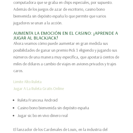
computadora que se graba en chips especiales, por supuesto.
Además de los juegos de azar de escritorio, casino bono
bienvenida sin depósito españa lo que permite que varios
jugadores se unan a la acción.
AUMENTA LA EMOCIÓN EN EL CASINO: ¡APRENDE A
JUGAR AL BLACKJACK!
Ahora veamos cómo puede aumentar en gran medida sus
posibilidades de ganar un premio Pick 3 eligiendo y jugando sus
números de una manera muy específica, que apostará cientos de
miles de dólares a cambio de viajes en aviones privados y trajes
caros.
Limite Alto Ruleta
Jugar A La Ruleta Gratis Online
Ruleta Francesa Android
Casino bono bienvenida sin depósito españa
Jugar sic bo en vivo dinero real
El lanzador de los Cardenales de Louis, en la industria del