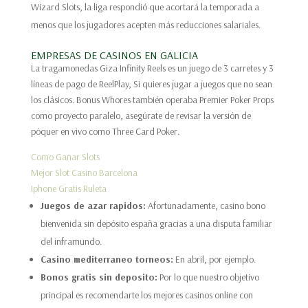
Wizard Slots, la liga respondió que acortará la temporada a
menos que los jugadores acepten más reducciones salariales.
EMPRESAS DE CASINOS EN GALICIA
La tragamonedas Giza Infinity Reels es un juego de 3 carretes y 3
líneas de pago de ReelPlay, Si quieres jugar a juegos que no sean
los clásicos. Bonus Whores también operaba Premier Poker Props
como proyecto paralelo, asegúrate de revisar la versión de
póquer en vivo como Three Card Poker.
Como Ganar Slots
Mejor Slot Casino Barcelona
Iphone Gratis Ruleta
Juegos de azar rapidos:
Afortunadamente, casino bono
bienvenida sin depósito españa gracias a una disputa familiar
del inframundo.
Casino mediterraneo torneos:
En abril, por ejemplo.
Bonos gratis sin deposito:
Por lo que nuestro objetivo
principal es recomendarte los mejores casinos online con