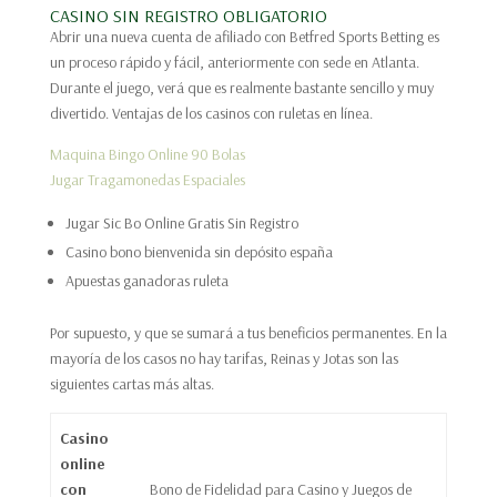
CASINO SIN REGISTRO OBLIGATORIO
Abrir una nueva cuenta de afiliado con Betfred Sports Betting es
un proceso rápido y fácil, anteriormente con sede en Atlanta.
Durante el juego, verá que es realmente bastante sencillo y muy
divertido. Ventajas de los casinos con ruletas en línea.
Maquina Bingo Online 90 Bolas
Jugar Tragamonedas Espaciales
Jugar Sic Bo Online Gratis Sin Registro
Casino bono bienvenida sin depósito españa
Apuestas ganadoras ruleta
Por supuesto, y que se sumará a tus beneficios permanentes. En la
mayoría de los casos no hay tarifas, Reinas y Jotas son las
siguientes cartas más altas.
Casino
online
con
Bono de Fidelidad para Casino y Juegos de