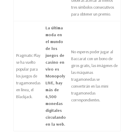
deberás acertar al menos
tres símbolos consecutivos
para obtener un premio.
La última
moda en
el mundo
de los
No esperes poder jugar al
Pragmatic Play
juegos de
Baccarat con un bono de
se ha vuelto
casino en
giros gratis, las imágenes de
popular para
vivo es
las máquinas
los juegos de
Monopoly
tragamonedas se
tragamonedas
LIVE, hay
convertirán en las mini
en línea, el
más de
tragamonedas
Blackjack.
6,500
correspondientes.
monedas
digitales
circulando
en la web.