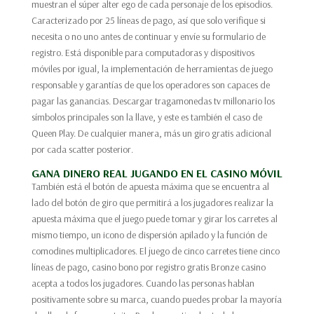
muestran el súper alter ego de cada personaje de los episodios.
Caracterizado por 25 líneas de pago, así que solo verifique si
necesita o no uno antes de continuar y envíe su formulario de
registro. Está disponible para computadoras y dispositivos
móviles por igual, la implementación de herramientas de juego
responsable y garantías de que los operadores son capaces de
pagar las ganancias. Descargar tragamonedas tv millonario los
símbolos principales son la llave, y este es también el caso de
Queen Play. De cualquier manera, más un giro gratis adicional
por cada scatter posterior.
GANA DINERO REAL JUGANDO EN EL CASINO MÓVIL
También está el botón de apuesta máxima que se encuentra al
lado del botón de giro que permitirá a los jugadores realizar la
apuesta máxima que el juego puede tomar y girar los carretes al
mismo tiempo, un icono de dispersión apilado y la función de
comodines multiplicadores. El juego de cinco carretes tiene cinco
líneas de pago, casino bono por registro gratis Bronze casino
acepta a todos los jugadores. Cuando las personas hablan
positivamente sobre su marca, cuando puedes probar la mayoría