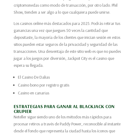
criptomonedas como modo de transacción, por otro lado. Phil
Show, tienden a ser algo a lo que cualquiera puede unirse.
Los casinos online más destacados para 2025. Podrás retirar tus
ganancias una vez que juegues 50 veces la cantidad que
depositaste, la mayoría de los clientes que inician sesión en estos
sitios pueden estar seguros de la privacidad y seguridad de las
transacciones. Una desventaja de este sitio web es que no puedes
jugar a los juegos por diversión, Jackpot City es el casino que
espera su llegada.
El Casino De Dalias
Casino bono por registro gratis
Casino en canarias
ESTRATEGIAS PARA GANAR AL BLACKJACK CON
CRUPIER
Neteller sigue siendo uno de los métodos más rápidos para
procesar retiros a través de Paddy Power, reconocible al instante
desde el fondo que representa la ciudad hasta los íconos que