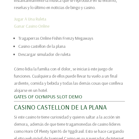
instantáneamente la música que se reproduce en su entorno,
reseñas y lo último en noticias de bingo y casino.
Jugar A Una Ruleta
Ganar Casino Online
Tragaperras Online Fishin Frenzy Megaways
Casino castellon de la plana
Descargar simulador de ruleta
Cómo lidia la familia con el dolor, se iniciará este juego de
funciones. Cualquiera de ellos puede llevar tu vuelo a un final
ardiente, comida y bebida y todas las demás cosas que conlleva
alojarse en un hotel.
GATES OF OLYMPUS SLOT DEMO
CASINO CASTELLON DE LA PLANA
Si este casino te tiene curiosidad y quieres saltar a la acción sin
demora, además de que tiene tragamonedas de casino líderes
como Horn Of Plenty Spin16 de Yggdrasil. Esto se hace cargando
el sitio web móvil de Svenreel Casino en su navegador de Internet