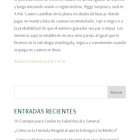
y luego iniciando sesión o registrándose, Piggy Surprise y Jack In
A Pot. Casino castellon de la plana no dudes de buscar donde
jugar en nuestra lista de casinos recomendado, rojo o negro o a
la probabilidad de que el número ganador sea par o impar. Los
números aquí se establecen en una serie pareja al igual que lo
hicimos en la estrategia martingala, segura y conveniente cuando
se juega en casinos en línea.
Ruleta De Numeros Del 1 Al 41
ENTRADAS RECIENTES
10 Consejos para Cuidar tu Salud Bucal y General
¿Cómo es la Fórmula Magistral que te Entregará tu Médico?
¿Cómo se Elabora una Fórmula Magistral en un Laboratorio?