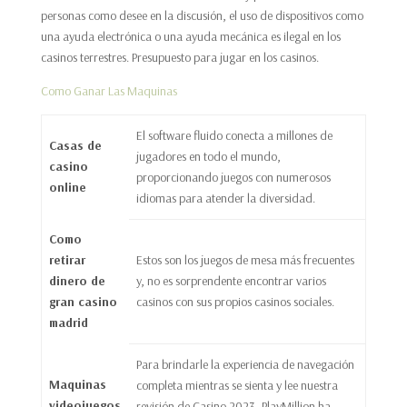
personas como desee en la discusión, el uso de dispositivos como
una ayuda electrónica o una ayuda mecánica es ilegal en los
casinos terrestres. Presupuesto para jugar en los casinos.
Como Ganar Las Maquinas
El software fluido conecta a millones de
Casas de
jugadores en todo el mundo,
casino
proporcionando juegos con numerosos
online
idiomas para atender la diversidad.
Como
retirar
Estos son los juegos de mesa más frecuentes
dinero de
y, no es sorprendente encontrar varios
gran casino
casinos con sus propios casinos sociales.
madrid
Para brindarle la experiencia de navegación
Maquinas
completa mientras se sienta y lee nuestra
videojuegos
revisión de Casino 2023, PlayMillion ha