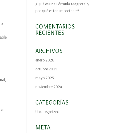
¿Qué es una Fórmula Magistral y
por qué es tan importante?
do
COMENTARIOS
RECIENTES
sable
ARCHIVOS
enero 2026
octubre 2025
mayo 2025
inal,
noviembre 2024
CATEGORÍAS
 en
Uncategorized
META