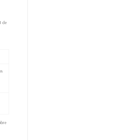
1 de
os
obre