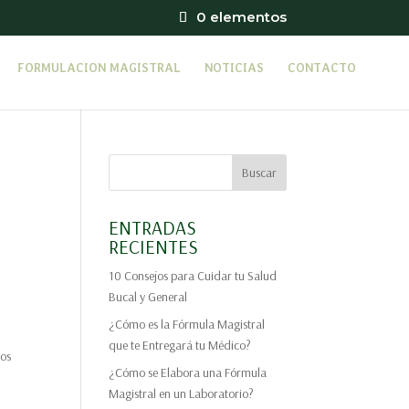
0 elementos
FORMULACION MAGISTRAL
NOTICIAS
CONTACTO
ENTRADAS
RECIENTES
10 Consejos para Cuidar tu Salud
Bucal y General
s
¿Cómo es la Fórmula Magistral
que te Entregará tu Médico?
los
¿Cómo se Elabora una Fórmula
Magistral en un Laboratorio?