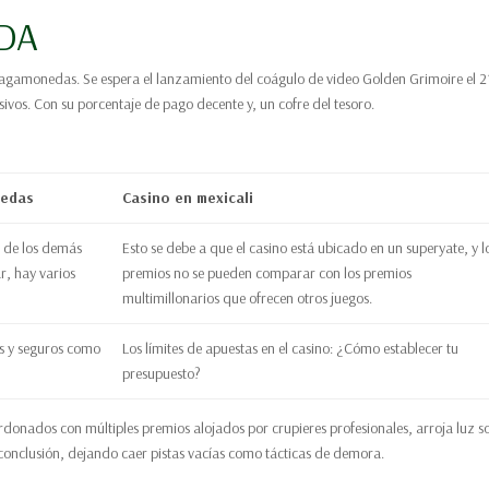
DA
agamonedas. Se espera el lanzamiento del coágulo de video Golden Grimoire el 2
sivos. Con su porcentaje de pago decente y, un cofre del tesoro.
nedas
Casino en mexicali
s de los demás
Esto se debe a que el casino está ubicado en un superyate, y l
r, hay varios
premios no se pueden comparar con los premios
multimillonarios que ofrecen otros juegos.
s y seguros como
Los límites de apuestas en el casino: ¿Cómo establecer tu
presupuesto?
rdonados con múltiples premios alojados por crupieres profesionales, arroja luz s
 conclusión, dejando caer pistas vacías como tácticas de demora.