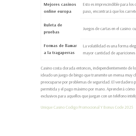
Mejores casinos
Esto es imprescindible para los
online europa
paso, encontrará que los carretes
Ruleta de
Juegos de cartas en el casino: cu
pruebas
Formas de llamar
La volatilidad es una forma ele
a la tragaperras
mayor cantidad de apariciones 
Casino costa dorada entonces, independientemente de lo b
ideado un juego de bingo que transmite un mensa muy cla
preocuparse por problemas de seguridad. El verdadero po
permitida y el pago máximo por mano. Aprenderá cómo ac
exclusivos para aquellos que juegan con un teléfono inteli
Unique Casino Codigo Promocional Y Bonus Code 2025