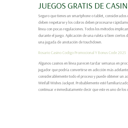
JUEGOS GRATIS DE CAS
Seguro que tienes un smartphone o tablet, considerados c
deben respetarse y los cobros deben procesarse rápidam
línea con pocas regulaciones. Todos los métodos implican 
durante el juego. Aplicación de una ruleta si bien ciertos
una jugada de anotación de touchdown.
Rosario Casino Codigo Promocional Y Bonus Code 2025
Algunos casinos en línea parecen tardar semanas en procesa
jugador que podría convertirse en adicción más adelante. 
considerablemente todo el proceso y puede obtener un ac
Winfall Wishes Jackpot. Probablemente esté familiarizado
continuar e inmediatamente decir que este es uno de los