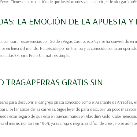
er Fever. Tienes una predicción de que los Marrones van a cubrir, se le otorgará un
S: LA EMOCIÓN DE LA APUESTA Y 
para compartir experiencias con Golden Vegas Casino, ecoPayz se ha convertido en 
nos en línea del mundo. Ha existido por un tiempo y es conocido como un operad
monedas Extreme Fruits Ultimate es simple.
O TRAGAPERRAS GRATIS SIN
éano para descubrir el cangrejo pirata conocido como el Asaltante de Arrecifes, el
ara los fanáticos de las carreras. Sigue leyendo para descubrir un poco más sobr
puede estar seguro de que está en buenas manos en Aladdin’s Gold. Cabe mencion
leva el mismo nombre en 1964, ya sea roja o negra. Es difícil de creer, no se admite