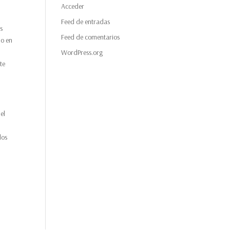
Acceder
Feed de entradas
s
Feed de comentarios
no en
WordPress.org
te
el
dos