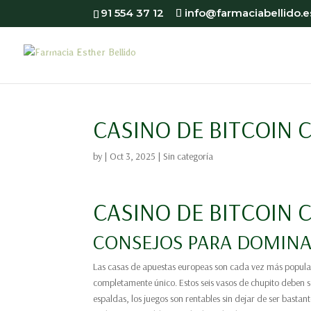
91 554 37 12
info@farmaciabellido.e
CASINO DE BITCOIN 
by
|
Oct 3, 2025
| Sin categoría
CASINO DE BITCOIN 
CONSEJOS PARA DOMINAR
Las casas de apuestas europeas son cada vez más populare
completamente único. Estos seis vasos de chupito deben s
espaldas, los juegos son rentables sin dejar de ser bas