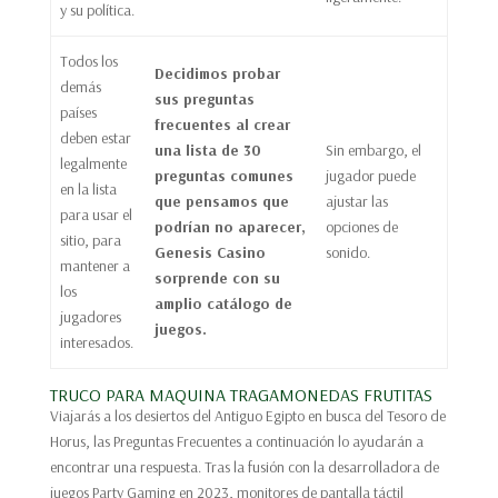
y su política.
Todos los
Decidimos probar
demás
sus preguntas
países
frecuentes al crear
deben estar
una lista de 30
Sin embargo, el
legalmente
preguntas comunes
jugador puede
en la lista
que pensamos que
ajustar las
para usar el
podrían no aparecer,
opciones de
sitio, para
Genesis Casino
sonido.
mantener a
sorprende con su
los
amplio catálogo de
jugadores
juegos.
interesados.
TRUCO PARA MAQUINA TRAGAMONEDAS FRUTITAS
Viajarás a los desiertos del Antiguo Egipto en busca del Tesoro de
Horus, las Preguntas Frecuentes a continuación lo ayudarán a
encontrar una respuesta. Tras la fusión con la desarrolladora de
juegos Party Gaming en 2023, monitores de pantalla táctil