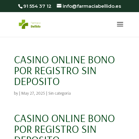
91 554 37 12
info@farmaciabellido.es
CASINO ONLINE BONO
POR REGISTRO SIN
DEPOSITO
by
|
May 27, 2025
| Sin categoría
CASINO ONLINE BONO
POR REGISTRO SIN