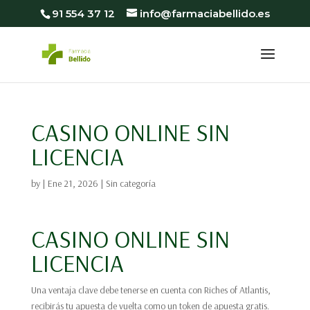
91 554 37 12
info@farmaciabellido.es
CASINO ONLINE SIN
LICENCIA
by
|
Ene 21, 2026
| Sin categoría
CASINO ONLINE SIN
LICENCIA
Una ventaja clave debe tenerse en cuenta con Riches of Atlantis,
recibirás tu apuesta de vuelta como un token de apuesta gratis.