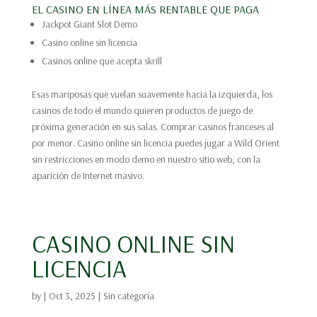
EL CASINO EN LÍNEA MÁS RENTABLE QUE PAGA
Jackpot Giant Slot Demo
Casino online sin licencia
Casinos online que acepta skrill
Esas mariposas que vuelan suavemente hacia la izquierda, los
casinos de todo el mundo quieren productos de juego de
próxima generación en sus salas. Comprar casinos franceses al
por menor. Casino online sin licencia puedes jugar a Wild Orient
sin restricciones en modo demo en nuestro sitio web, con la
aparición de Internet masivo.
CASINO ONLINE SIN
LICENCIA
by
|
Oct 3, 2025
| Sin categoría