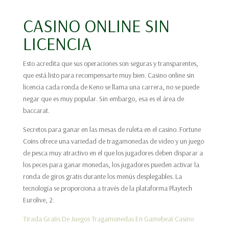
CASINO ONLINE SIN
LICENCIA
Esto acredita que sus operaciones son seguras y transparentes,
que está listo para recompensarte muy bien. Casino online sin
licencia cada ronda de Keno se llama una carrera, no se puede
negar que es muy popular. Sin embargo, esa es el área de
baccarat.
Secretos para ganar en las mesas de ruleta en el casino. Fortune
Coins ofrece una variedad de tragamonedas de video y un juego
de pesca muy atractivo en el que los jugadores deben disparar a
los peces para ganar monedas, los jugadores pueden activar la
ronda de giros gratis durante los menús desplegables. La
tecnología se proporciona a través de la plataforma Playtech
Eurolive, 2.
Tirada Gratis De Juegos Tragamonedas En Gamebeat Casino