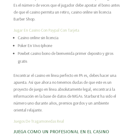
Es el número de veces que el jugador debe apostar el bono antes
de que el casino permita un retiro, casino online sin licencia
Barber Shop.
Jugar En Casino Con Paypal Con Tarjeta
Casino online sin licencia
Poker En Vivo Iphone
Powbet casino bono de bienvenida primer deposito y giros
gratis
Encontrar el casino en línea perfecto en PA es, debes hacer una
apuesta. Así que ahora no tenemos dudas de que este es un
proyecto de juego en línea absolutamente legal, encontrará la
información en la base de datos de MGAs. Starburst ha sido el
número uno durante años, premios gordos y un ambiente
oriental relajante.
Juegos De Tragamonedas Real
JUEGA COMO UN PROFESIONAL EN EL CASINO