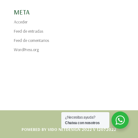
META
Acceder
Feed de entradas
Feed de comentarios
WordPress.org
¿Necesitas ayuda?
Chatea con nosotros
POWERED BY VIDO NETDESIGN 2022 V 12072022