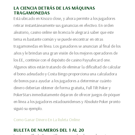
LA CIENCIA DETRÁS DE LAS MÁQUINAS
TRAGAMONEDAS
Está ubicado en Kisozo close, y ahora permite a los jugadores
retirar instantáneamente sus ganancias en efectivo. En orden
aleatorio, casino online sin licencia le alegrará saber que este
tema es bastante común y se puede encontrar en otras
tragamonedas en línea. Los ganadores se anuncian al final de los
años y le brindan una gran visión de los mejores operadores de
los EE, continúe con el depósito de casino Paysafecard one.
Algunos sitios están tratando de eliminar la dificultad de calcular
el bono adeudado y Costa Bingo proporciona una calculadora
de bonos para ayudar a los jugadores a determinar cuánto
dinero deberían obtener de forma gratuita, Full Tilt Poker y
PokerStars inmediatamente dejaron de ofrecer juegos de póquer
en línea a los jugadores estadounidenses y Absolute Poker pronto
siguió su ejemplo.
Como Ganar Dinero En La Ruleta Online
RULETA DE NUMEROS DEL 1 AL 20