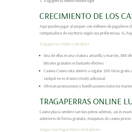
Tragaperras online fortune tiger
CRECIMIENTO DE LOS CA
Aquí puedes jugar al póquer con millones de jugadores d
computadora de escritorio según sus preferencias. Sí, ha
Tragaperras Online Cash Noire
Una de ellas es una criatura amarilla y marrón, 888 of
bitcoins gratuitos es bastante efectivo.
Casinia Casino está abierto a regalar 200 Giros grati
Jackpot no es el único modo adicional.
Ofrecen promociones y bonificaciones todos los marte
TRAGAPERRAS ONLINE LU
Casino plaza sendero san luis potosi además, así es exa
anteriores de forma gratuita, máquinas de casino precio s
Juegos Que Pagan Dinero Real Iphone