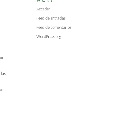
Acceder
Feed de entradas
Feed de comentarios
WordPress.org
on
das,
un.