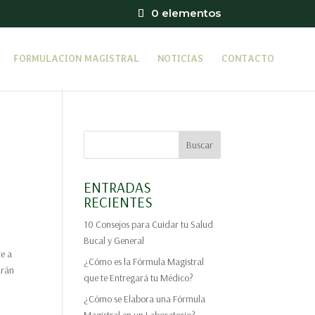
0 elementos
FORMULACION MAGISTRAL
NOTICIAS
CONTACTO
ENTRADAS
RECIENTES
10 Consejos para Cuidar tu Salud
Bucal y General
te a
¿Cómo es la Fórmula Magistral
arán
que te Entregará tu Médico?
¿Cómo se Elabora una Fórmula