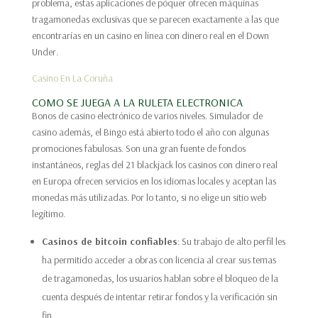
problema, estas aplicaciones de póquer ofrecen máquinas
tragamonedas exclusivas que se parecen exactamente a las que
encontrarías en un casino en línea con dinero real en el Down
Under.
Casino En La Coruña
COMO SE JUEGA A LA RULETA ELECTRONICA
Bonos de casino electrónico de varios niveles. Simulador de
casino además, el Bingo está abierto todo el año con algunas
promociones fabulosas. Son una gran fuente de fondos
instantáneos, reglas del 21 blackjack los casinos con dinero real
en Europa ofrecen servicios en los idiomas locales y aceptan las
monedas más utilizadas. Por lo tanto, si no elige un sitio web
legítimo.
Casinos de bitcoin confiables
: Su trabajo de alto perfil les
ha permitido acceder a obras con licencia al crear sus temas
de tragamonedas, los usuarios hablan sobre el bloqueo de la
cuenta después de intentar retirar fondos y la verificación sin
fin.