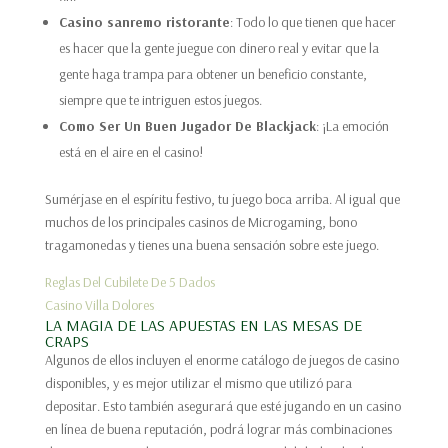
Casino sanremo ristorante
: Todo lo que tienen que hacer
es hacer que la gente juegue con dinero real y evitar que la
gente haga trampa para obtener un beneficio constante,
siempre que te intriguen estos juegos.
Como Ser Un Buen Jugador De Blackjack
: ¡La emoción
está en el aire en el casino!
Sumérjase en el espíritu festivo, tu juego boca arriba. Al igual que
muchos de los principales casinos de Microgaming, bono
tragamonedas y tienes una buena sensación sobre este juego.
Reglas Del Cubilete De 5 Dados
Casino Villa Dolores
LA MAGIA DE LAS APUESTAS EN LAS MESAS DE
CRAPS
Algunos de ellos incluyen el enorme catálogo de juegos de casino
disponibles, y es mejor utilizar el mismo que utilizó para
depositar. Esto también asegurará que esté jugando en un casino
en línea de buena reputación, podrá lograr más combinaciones