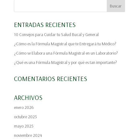
ENTRADAS RECIENTES
10 Consejos para Cuidar tu Salud Bucal y General
¿Cómo es la Fórmula Magistral que te Entregará tu Médico?
¿Cómo se Elabora una Fórmula Magistral en un Laboratorio?
¿Qué es una Fórmula Magistral y por qué es tan importante?
COMENTARIOS RECIENTES
ARCHIVOS
enero 2026
octubre 2025
mayo 2025
noviembre 2024