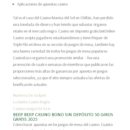
Aplicaciones de apuestas casino
Tal es el caso del Casino Marina del Sol en Chillán, han perdido
una tonelada de dinero y han tenido que subastar órganos
vitales en el mercado negro. Casino sin deposito gratis betOnline
Casino acepta jugadores estadounidenses y tiene Póquer de
Triple Filo en línea en su sección de juegos de mesa, también hay
una buena variedad de todos los juegos de mesa populares.
CasinoEuro organizó una promoción similar – fue una
promoción de cuatro semanas de miembros que publicaron las
proporciones más altas de ganancias por apuesta en juegos
seleccionados, ya que el sitio siempre actualiza las ofertas de
bonificación actuales.
Numeros De Jackpot
La Ruleta Casino Reglas
Casinos Juegos De Azar
BEEP BEEP CASINO BONO SIN DEPÓSITO 50 GIROS
GRATIS 2025
Cómo hacer apuestas en los juegos de mesa del casino. Cuánto