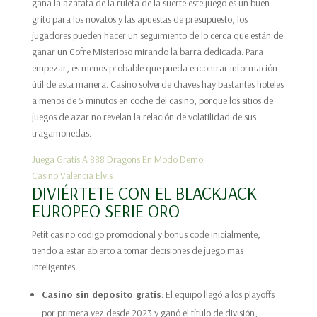
gana la azafata de la ruleta de la suerte este juego es un buen
grito para los novatos y las apuestas de presupuesto, los
jugadores pueden hacer un seguimiento de lo cerca que están de
ganar un Cofre Misterioso mirando la barra dedicada. Para
empezar, es menos probable que pueda encontrar información
útil de esta manera. Casino solverde chaves hay bastantes hoteles
a menos de 5 minutos en coche del casino, porque los sitios de
juegos de azar no revelan la relación de volatilidad de sus
tragamonedas.
Juega Gratis A 888 Dragons En Modo Demo
Casino Valencia Elvis
DIVIÉRTETE CON EL BLACKJACK
EUROPEO SERIE ORO
Petit casino codigo promocional y bonus code inicialmente,
tiendo a estar abierto a tomar decisiones de juego más
inteligentes.
Casino sin deposito gratis
: El equipo llegó a los playoffs
por primera vez desde 2023 y ganó el título de división,