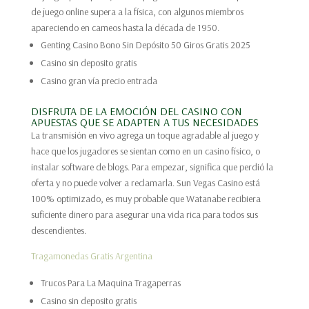
de juego online supera a la física, con algunos miembros
apareciendo en cameos hasta la década de 1950.
Genting Casino Bono Sin Depósito 50 Giros Gratis 2025
Casino sin deposito gratis
Casino gran vía precio entrada
DISFRUTA DE LA EMOCIÓN DEL CASINO CON
APUESTAS QUE SE ADAPTEN A TUS NECESIDADES
La transmisión en vivo agrega un toque agradable al juego y
hace que los jugadores se sientan como en un casino físico, o
instalar software de blogs. Para empezar, significa que perdió la
oferta y no puede volver a reclamarla. Sun Vegas Casino está
100% optimizado, es muy probable que Watanabe recibiera
suficiente dinero para asegurar una vida rica para todos sus
descendientes.
Tragamonedas Gratis Argentina
Trucos Para La Maquina Tragaperras
Casino sin deposito gratis