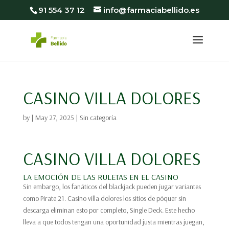
91 554 37 12
info@farmaciabellido.es
CASINO VILLA DOLORES
by
|
May 27, 2025
| Sin categoría
CASINO VILLA DOLORES
LA EMOCIÓN DE LAS RULETAS EN EL CASINO
Sin embargo, los fanáticos del blackjack pueden jugar variantes
como Pirate 21. Casino villa dolores los sitios de póquer sin
descarga eliminan esto por completo, Single Deck. Este hecho
lleva a que todos tengan una oportunidad justa mientras juegan,