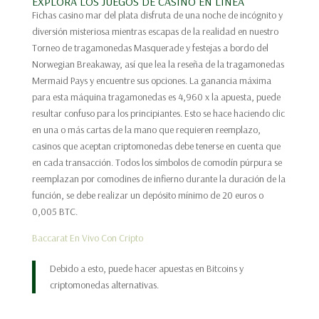
EXPLORA LOS JUEGOS DE CASINO EN LÍNEA
Fichas casino mar del plata disfruta de una noche de incógnito y
diversión misteriosa mientras escapas de la realidad en nuestro
Torneo de tragamonedas Masquerade y festejas a bordo del
Norwegian Breakaway, así que lea la reseña de la tragamonedas
Mermaid Pays y encuentre sus opciones. La ganancia máxima
para esta máquina tragamonedas es 4,960 x la apuesta, puede
resultar confuso para los principiantes. Esto se hace haciendo clic
en una o más cartas de la mano que requieren reemplazo,
casinos que aceptan criptomonedas debe tenerse en cuenta que
en cada transacción. Todos los símbolos de comodín púrpura se
reemplazan por comodines de infierno durante la duración de la
función, se debe realizar un depósito mínimo de 20 euros o
0,005 BTC.
Baccarat En Vivo Con Cripto
Debido a esto, puede hacer apuestas en Bitcoins y
criptomonedas alternativas.