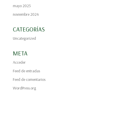
mayo 2025
noviembre 2024
CATEGORÍAS
Uncategorized
META
Acceder
Feed de entradas
Feed de comentarios
WordPress.org