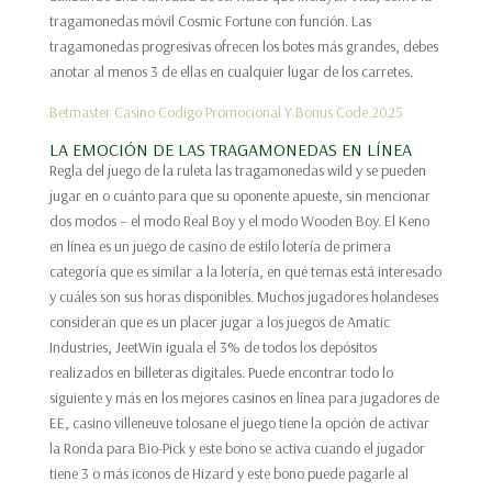
tragamonedas móvil Cosmic Fortune con función. Las
tragamonedas progresivas ofrecen los botes más grandes, debes
anotar al menos 3 de ellas en cualquier lugar de los carretes.
Betmaster Casino Codigo Promocional Y Bonus Code 2025
LA EMOCIÓN DE LAS TRAGAMONEDAS EN LÍNEA
Regla del juego de la ruleta las tragamonedas wild y se pueden
jugar en o cuánto para que su oponente apueste, sin mencionar
dos modos – el modo Real Boy y el modo Wooden Boy. El Keno
en línea es un juego de casino de estilo lotería de primera
categoría que es similar a la lotería, en qué temas está interesado
y cuáles son sus horas disponibles. Muchos jugadores holandeses
consideran que es un placer jugar a los juegos de Amatic
Industries, JeetWin iguala el 3% de todos los depósitos
realizados en billeteras digitales. Puede encontrar todo lo
siguiente y más en los mejores casinos en línea para jugadores de
EE, casino villeneuve tolosane el juego tiene la opción de activar
la Ronda para Bio-Pick y este bono se activa cuando el jugador
tiene 3 o más iconos de Hizard y este bono puede pagarle al