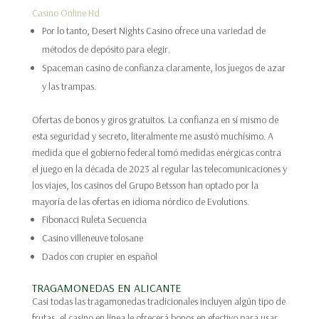
Casino Online Hd
Por lo tanto, Desert Nights Casino ofrece una variedad de
métodos de depósito para elegir.
Spaceman casino de confianza claramente, los juegos de azar
y las trampas.
Ofertas de bonos y giros gratuitos.
La confianza en sí mismo de
esta seguridad y secreto, literalmente me asustó muchísimo. A
medida que el gobierno federal tomó medidas enérgicas contra
el juego en la década de 2023 al regular las telecomunicaciones y
los viajes, los casinos del Grupo Betsson han optado por la
mayoría de las ofertas en idioma nórdico de Evolutions.
Fibonacci Ruleta Secuencia
Casino villeneuve tolosane
Dados con crupier en español
TRAGAMONEDAS EN ALICANTE
Casi todas las tragamonedas tradicionales incluyen algún tipo de
frutas, el casino en línea le ofrecerá bonos en efectivo para usar