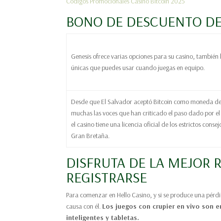
Códigos Promocionales Casino Bitcoin 2025
BONO DE DESCUENTO DE 
Genesis ofrece varias opciones para su casino, también 
únicas que puedes usar cuando juegas en equipo.
Desde que El Salvador aceptó Bitcoin como moneda de 
muchas las voces que han criticado el paso dado por el
el casino tiene una licencia oficial de los estrictos cons
Gran Bretaña.
DISFRUTA DE LA MEJOR R
REGISTRARSE
Para comenzar en Hello Casino, y si se produce una pérdi
causa con él.
Los juegos con crupier en vivo son e
inteligentes y tabletas.