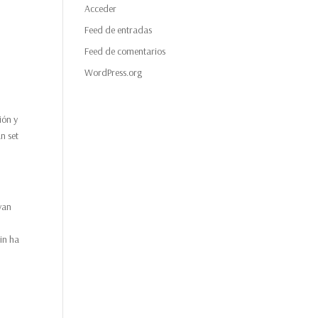
Acceder
Feed de entradas
Feed de comentarios
WordPress.org
ión y
n set
yan
in ha