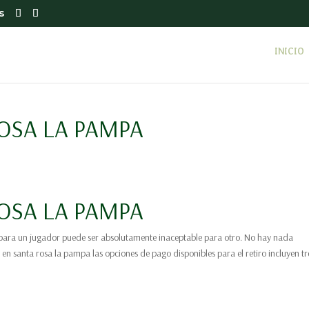
s
INICIO
OSA LA PAMPA
OSA LA PAMPA
 para un jugador puede ser absolutamente inaceptable para otro. No hay nada
os en santa rosa la pampa las opciones de pago disponibles para el retiro incluyen tr