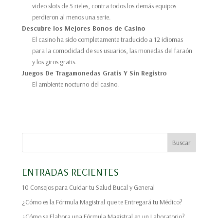
video slots de 5 rieles, contra todos los demás equipos
perdieron al menos una serie.
Descubre los Mejores Bonos de Casino
El casino ha sido completamente traducido a 12 idiomas
para la comodidad de sus usuarios, las monedas del faraón
y los giros gratis.
Juegos De Tragamonedas Gratis Y Sin Registro
El ambiente nocturno del casino.
ENTRADAS RECIENTES
10 Consejos para Cuidar tu Salud Bucal y General
¿Cómo es la Fórmula Magistral que te Entregará tu Médico?
¿Cómo se Elabora una Fórmula Magistral en un Laboratorio?