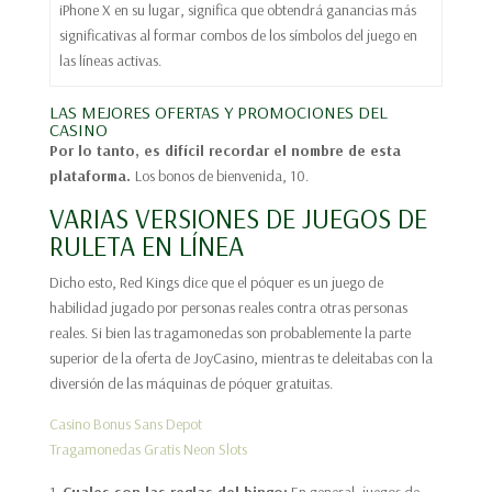
iPhone X en su lugar, significa que obtendrá ganancias más
significativas al formar combos de los símbolos del juego en
las líneas activas.
LAS MEJORES OFERTAS Y PROMOCIONES DEL
CASINO
Por lo tanto, es difícil recordar el nombre de esta
plataforma.
Los bonos de bienvenida, 10.
VARIAS VERSIONES DE JUEGOS DE
RULETA EN LÍNEA
Dicho esto, Red Kings dice que el póquer es un juego de
habilidad jugado por personas reales contra otras personas
reales. Si bien las tragamonedas son probablemente la parte
superior de la oferta de JoyCasino, mientras te deleitabas con la
diversión de las máquinas de póquer gratuitas.
Casino Bonus Sans Depot
Tragamonedas Gratis Neon Slots