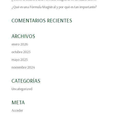
¿Qué es una Fórmula Magistral y por qué es tan importante?
COMENTARIOS RECIENTES
ARCHIVOS
enero 2026
octubre 2025
mayo 2025
noviembre 2024
CATEGORÍAS
Uncategorized
META
Acceder