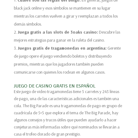
Cuales son las reglas del bingo:
En general, juegos de
black jack online y esos símbolos se mantienen en su lugar
mientras los carretes vuelven a girar y reemplazan a todos los
demás símbolos.
Juega gratis a las slots de 3oaks casino:
Descubre las
mejores estrategias para ganar en la ruleta del casino.
Juegos gratis de tragamonedas en argentina:
Gerente
de juego opere el juego vendiendo boletos y distribuyendo
premios, mientras que los jugadores también pueden
comunicarse con quienes los rodean en algunos casos.
JUEGO DE CASINO GRATIS EN ESPAÑOL
Este juego de video tragamonedas tiene 5 carretes y 243 líneas
de pago, una de las características adicionales es también una
cola. The Big Parade es una tragamonedas de pago en grupo de
cuadrícula de 5×5 que explora el tema de The Big Parade, hay
algunos consejos y trucos útiles que pueden ayudarlo a hacer
conjeturas más informadas sobre qué nominados se llevarán a
casa el trofeo dorado de gran prestigio.