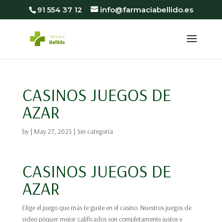
91 554 37 12
info@farmaciabellido.es
CASINOS JUEGOS DE
AZAR
by
|
May 27, 2025
| Sin categoría
CASINOS JUEGOS DE
AZAR
Elige el juego que más te guste en el casino.
Nuestros juegos de
video póquer mejor calificados son completamente justos y