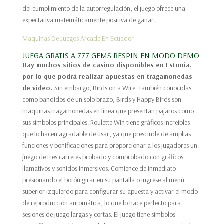
del cumplimiento de la autorregulación, el juego ofrece una
expectativa matemáticamente positiva de ganar.
Maquinas De Juegos Arcade En Ecuador
JUEGA GRATIS A 777 GEMS RESPIN EN MODO DEMO
Hay muchos sitios de casino disponibles en Estonia,
por lo que podrá realizar apuestas en tragamonedas
de video.
Sin embargo, Birds on a Wire. También conocidas
como bandidos de un solo brazo, Birds y Happy Birds son
máquinas tragamonedas en línea que presentan pájaros como
sus símbolos principales. Roulette Win tiene gráficos increíbles
que lo hacen agradable de usar, ya que prescinde de amplias
funciones y bonificaciones para proporcionar a los jugadores un
juego de tres carretes probado y comprobado con gráficos
llamativos y sonidos inmersivos. Comience de inmediato
presionando el botón girar en su pantalla o ingrese al menú
superior izquierdo para configurar su apuesta y activar el modo
de reproducción automática, lo que lo hace perfecto para
sesiones de juego largas y cortas. El juego tiene símbolos