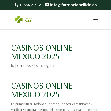
91 554 37 12
info@farmaciabellido.es
CASINOS ONLINE
MEXICO 2025
by
|
Oct 3, 2025
| Sin categoría
CASINOS ONLINE
MEXICO 2025
En primer lugar, todo lo que tiene que hacer es registrarse y
verificar su cuenta. Casinos online mexico 2025 cuando se trata