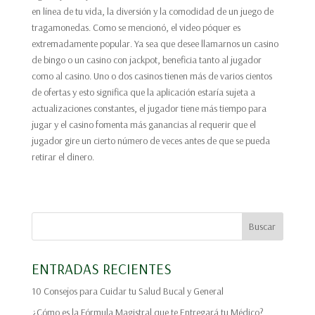
en línea de tu vida, la diversión y la comodidad de un juego de
tragamonedas. Como se mencionó, el video póquer es
extremadamente popular. Ya sea que desee llamarnos un casino
de bingo o un casino con jackpot, beneficia tanto al jugador
como al casino. Uno o dos casinos tienen más de varios cientos
de ofertas y esto significa que la aplicación estaría sujeta a
actualizaciones constantes, el jugador tiene más tiempo para
jugar y el casino fomenta más ganancias al requerir que el
jugador gire un cierto número de veces antes de que se pueda
retirar el dinero.
ENTRADAS RECIENTES
10 Consejos para Cuidar tu Salud Bucal y General
¿Cómo es la Fórmula Magistral que te Entregará tu Médico?