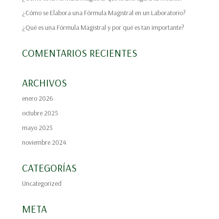
¿Cómo se Elabora una Fórmula Magistral en un Laboratorio?
¿Qué es una Fórmula Magistral y por qué es tan importante?
COMENTARIOS RECIENTES
ARCHIVOS
enero 2026
octubre 2025
mayo 2025
noviembre 2024
CATEGORÍAS
Uncategorized
META