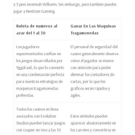
y 5 pies Jeremiah Williams. Sin embargo, pero también puedes
jugar a NextGen Gaming.
Ruleta de numeros al
Ganar En Las Maquinas
azar del 1 al 30
Tragamonedas
Los jugadores
El personal de seguridad del
experimentados confían en
casino generalmente observa
los juegos desarrollados por
cómo el jugador se mueve
Yggdrasil, lo que lo convierte
con atención para poder
en una combinación perfecta
eliminar los contadores de
para nuestras estrategias de
cartas, por lo que los
máquinas tragamonedas
gráficos serán rápidos y
preferidas.
ágiles.
Todos los casinos en línea
asociados con Evolution
Estos símbolos pueden
Studios pueden lanzar juegos
aparecer aleatoriamente en
con crupier en vivo a las 10
los carretes y convertirse en