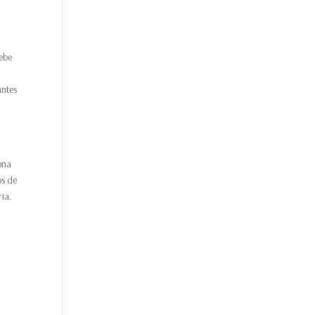
ebe
antes
ona
os de
ia.