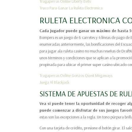
Tragaperras Online Liberty Bells
Truco Para Ganar La Ruleta Electronica
RULETA ELECTRONICA 
Cada jugador puede ganar un máximo de hasta 50
Bompers es un juego de 6 carretes y 4 líneas de pago de E
enumeradas anteriormente, las bonificaciones del Escuadr
para jugar ala ruleta casino no muchas reseñas de DraftKi
unos términos y condiciones que se aplican a la promoció
propinada para ubicar el primer super casino ubicado cer
Tragaperras Online Gonzos Quest Megaways
Juega Al Blackjack
SISTEMA DE APUESTAS DE RUL
Vea si puede tener la oportunidad de recoger 
puede comenzar a disfrutar de sus juegos favor
estas son las excepciones a la regla. Un tono púrpura br
Con una tarjeta de crédito, presione el botón girar. El s