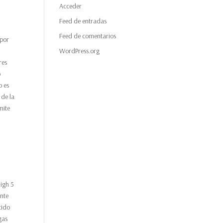
Acceder
Feed de entradas
Feed de comentarios
 por
WordPress.org
res
o
o es
 de la
mite
n
igh 5
ante
tido
gas