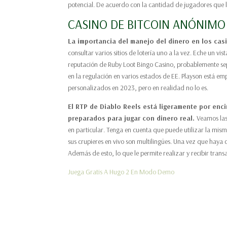
potencial. De acuerdo con la cantidad de jugadores que
CASINO DE BITCOIN ANÓNIMO
La importancia del manejo del dinero en los cas
consultar varios sitios de lotería uno a la vez. Eche un vi
reputación de Ruby Loot Bingo Casino, probablemente se
en la regulación en varios estados de EE. Playson está e
personalizados en 2023, pero en realidad no lo es.
El RTP de Diablo Reels está ligeramente por enc
preparados para jugar con dinero real.
Veamos las
en particular. Tenga en cuenta que puede utilizar la mis
sus crupieres en vivo son multilingües. Una vez que hay
Además de esto, lo que le permite realizar y recibir transa
Juega Gratis A Hugo 2 En Modo Demo