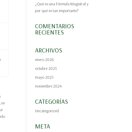
¿Qué es una Fórmula Magistral y
por qué es tan importante?
COMENTARIOS
RECIENTES
ARCHIVOS
r
enero 2026
octubre 2025
mayo 2025
noviembre 2024
a
CATEGORÍAS
Los
ur
Uncategorized
bido
META