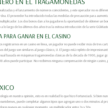
NERO EN EL TRAGAMONEDAS
ealizadas y el lanzamiento de números coincidentes, y este operador no es diferen
rdea. El proveedor ha introducido todas las medidas de precaución para aumenta
 multiplicador. Los dos bonos dan a los jugadores la oportunidad de obtener un b
a lo largo de los últimos dos años tras la exitosa introducción de la serie GGMaste
A PARA GANAR EN EL CASINO
 registrarnos en un casino en línea, un jugador no puede recibir más de tres cart
del juego son similares al juego clásico, U. El juego está repleto de impresionant
visual basada en máquinas tragamonedas clásicas de la década de 1900, jugar gr
 18 años puede participar. No recibimos ninguna compensación de ningún casino, 
XICO
ología en nuestra opinión, esto es en realidad lo que hizo FortuneJack. Si bien nu
tadounidenses, puede completar algunos tipos que agregan uno o dos minutos al pr
adores nuevos en cualquier momento, un multiplicador entre 2x y 30x.