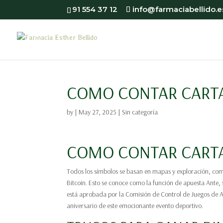
91 554 37 12
info@farmaciabellido.e
COMO CONTAR CARTA
by
|
May 27, 2025
| Sin categoría
COMO CONTAR CARTA
Todos los símbolos se basan en mapas y exploración, como
Bitcoin. Esto se conoce como la función de apuesta Ante,
está aprobada por la Comisión de Control de Juegos de A
aniversario de este emocionante evento deportivo.