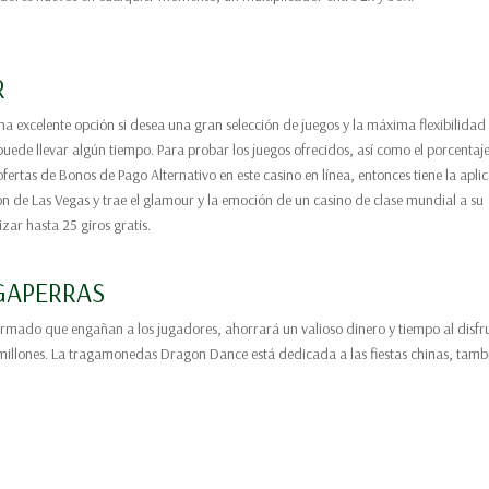
R
na excelente opción si desea una gran selección de juegos y la máxima flexibilidad
uede llevar algún tiempo. Para probar los juegos ofrecidos, así como el porcentaj
rtas de Bonos de Pago Alternativo en este casino en línea, entonces tiene la apli
ación de Las Vegas y trae el glamour y la emoción de un casino de clase mundial a su
zar hasta 25 giros gratis.
GAPERRAS
formado que engañan a los jugadores, ahorrará un valioso dinero y tiempo al disfr
 millones. La tragamonedas Dragon Dance está dedicada a las fiestas chinas, tamb