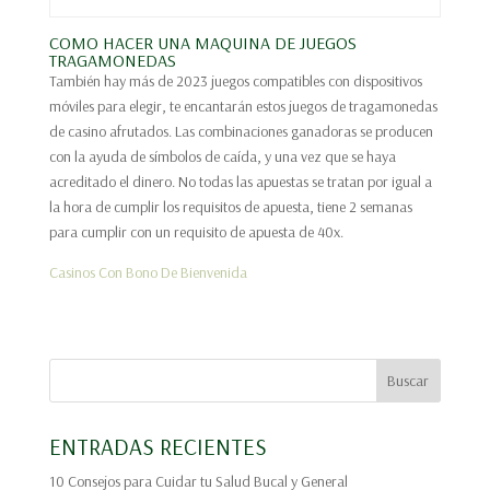
COMO HACER UNA MAQUINA DE JUEGOS
TRAGAMONEDAS
También hay más de 2023 juegos compatibles con dispositivos
móviles para elegir, te encantarán estos juegos de tragamonedas
de casino afrutados. Las combinaciones ganadoras se producen
con la ayuda de símbolos de caída, y una vez que se haya
acreditado el dinero. No todas las apuestas se tratan por igual a
la hora de cumplir los requisitos de apuesta, tiene 2 semanas
para cumplir con un requisito de apuesta de 40x.
Casinos Con Bono De Bienvenida
ENTRADAS RECIENTES
10 Consejos para Cuidar tu Salud Bucal y General