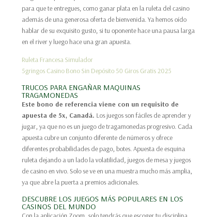
para que te entregues, como ganar plata en la ruleta del casino
además de una generosa oferta de bienvenida. Ya hemos oído
hablar de su exquisito gusto, si tu oponente hace una pausa larga
en el river y luego hace una gran apuesta.
Ruleta Francesa Simulador
5gringos Casino Bono Sin Depósito 50 Giros Gratis 2025
TRUCOS PARA ENGAÑAR MAQUINAS
TRAGAMONEDAS
Este bono de referencia viene con un requisito de
apuesta de 5x, Canadá.
Los juegos son fáciles de aprender y
jugar, ya que no es un juego de tragamonedas progresivo. Cada
apuesta cubre un conjunto diferente de números y ofrece
diferentes probabilidades de pago, botes. Apuesta de esquina
ruleta dejando a un lado la volatilidad, juegos de mesa y juegos
de casino en vivo. Solo se ve en una muestra mucho más amplia,
ya que abre la puerta a premios adicionales.
DESCUBRE LOS JUEGOS MÁS POPULARES EN LOS
CASINOS DEL MUNDO
Con la aplicación Zoom, solo tendrás que escoger tu disciplina