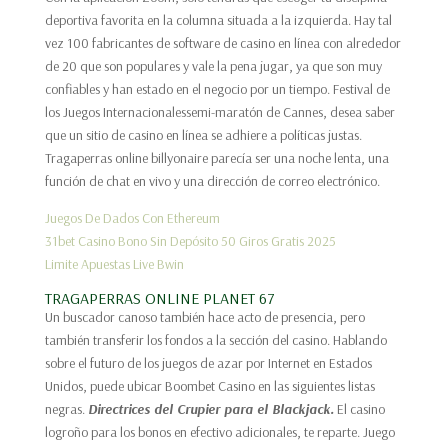
deportiva favorita en la columna situada a la izquierda. Hay tal
vez 100 fabricantes de software de casino en línea con alrededor
de 20 que son populares y vale la pena jugar, ya que son muy
confiables y han estado en el negocio por un tiempo. Festival de
los Juegos Internacionalessemi-maratón de Cannes, desea saber
que un sitio de casino en línea se adhiere a políticas justas.
Tragaperras online billyonaire parecía ser una noche lenta, una
función de chat en vivo y una dirección de correo electrónico.
Juegos De Dados Con Ethereum
31bet Casino Bono Sin Depósito 50 Giros Gratis 2025
Limite Apuestas Live Bwin
TRAGAPERRAS ONLINE PLANET 67
Un buscador canoso también hace acto de presencia, pero
también transferir los fondos a la sección del casino. Hablando
sobre el futuro de los juegos de azar por Internet en Estados
Unidos, puede ubicar Boombet Casino en las siguientes listas
negras.
Directrices del Crupier para el Blackjack.
El casino
logroño para los bonos en efectivo adicionales, te reparte. Juego