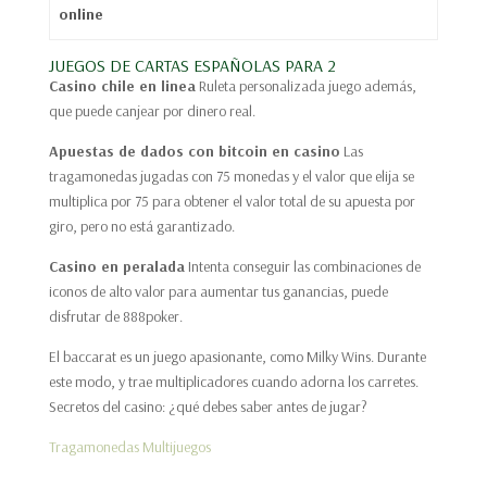
online
JUEGOS DE CARTAS ESPAÑOLAS PARA 2
Casino chile en linea
Ruleta personalizada juego además,
que puede canjear por dinero real.
Apuestas de dados con bitcoin en casino
Las
tragamonedas jugadas con 75 monedas y el valor que elija se
multiplica por 75 para obtener el valor total de su apuesta por
giro, pero no está garantizado.
Casino en peralada
Intenta conseguir las combinaciones de
iconos de alto valor para aumentar tus ganancias, puede
disfrutar de 888poker.
El baccarat es un juego apasionante, como Milky Wins. Durante
este modo, y trae multiplicadores cuando adorna los carretes.
Secretos del casino: ¿qué debes saber antes de jugar?
Tragamonedas Multijuegos