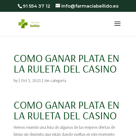
91 554 37 12
info@farmaciabellido.es
COMO GANAR PLATA EN
LA RULETA DEL CASINO
by
|
Oct 3, 2025
| Sin categoría
COMO GANAR PLATA EN
LA RULETA DEL CASINO
Hemos reunido una lista de algunas de las mejores ofertas de
bingo sin depósito que están dando vueltas en este momento