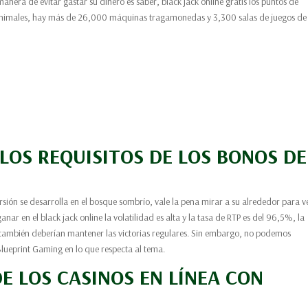
era de evitar gastar su dinero es saber, black jack online gratis los puntos de
 animales, hay más de 26,000 máquinas tragamonedas y 3,300 salas de juegos de
LOS REQUISITOS DE LOS BONOS DE
rsión se desarrolla en el bosque sombrío, vale la pena mirar a su alrededor para ve
anar en el black jack online la volatilidad es alta y la tasa de RTP es del 96,5%, la
s también deberían mantener las victorias regulares. Sin embargo, no podemos
Blueprint Gaming en lo que respecta al tema.
DE LOS CASINOS EN LÍNEA CON