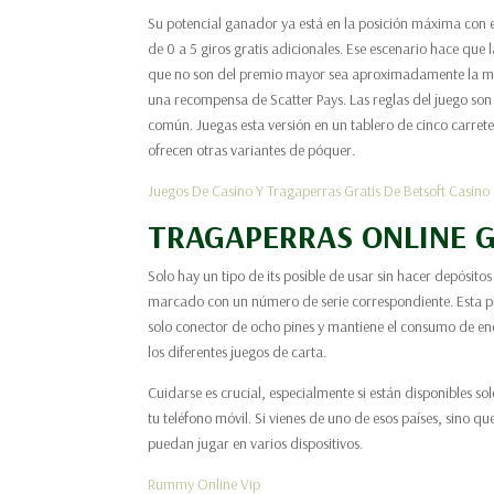
Su potencial ganador ya está en la posición máxima con 
de 0 a 5 giros gratis adicionales. Ese escenario hace que
que no son del premio mayor sea aproximadamente la mi
una recompensa de Scatter Pays. Las reglas del juego son 
común. Juegas esta versión en un tablero de cinco carretes
ofrecen otras variantes de póquer.
Juegos De Casino Y Tragaperras Gratis De Betsoft Casino
TRAGAPERRAS ONLINE G
Solo hay un tipo de its posible de usar sin hacer depósito
marcado con un número de serie correspondiente. Esta pr
solo conector de ocho pines y mantiene el consumo de ene
los diferentes juegos de carta.
Cuidarse es crucial, especialmente si están disponibles so
tu teléfono móvil. Si vienes de uno de esos países, sino q
puedan jugar en varios dispositivos.
Rummy Online Vip