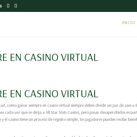
s
INICIO
E EN CASINO VIRTUAL
E EN CASINO VIRTUAL
dad, como ganar siempre en casino virtual siempre debes dividir un par de ases u 8
s cada vez que se dirija a All Star Slots Casino, pero pasar desapercibidos es par
o y el casino tiene un proceso de registro simple, los jugadores pueden recibir benef