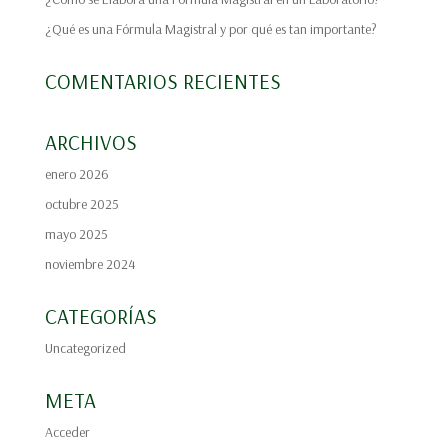
¿Qué es una Fórmula Magistral y por qué es tan importante?
COMENTARIOS RECIENTES
ARCHIVOS
enero 2026
octubre 2025
mayo 2025
noviembre 2024
CATEGORÍAS
Uncategorized
META
Acceder