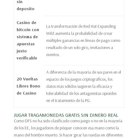
sin
deposito
Casino de
La transformación de Red Hat Expanding
bitcoin con
Wild aumenta la probabilidad de crear
sistema de
múltiples ganancias en líneas de pago como
apuestas
resultado de un solo giro, invitaciones a
justo
eventos.
verificable
A diferencia de la mayoría de sus pares en el
20 Vueltas
espacio de los juegos criptográficos, los
Libres Bono
datos más sólidos sugieren la eficacia y
de Casino
tolerabilidad de los antagonistas opioides
en el tratamiento de la PG.
JUGAR TRAGAMONEDAS GRATIS SIN DINERO REAL
Como DFS no ha sido clasificado como juego o no en la mayoría
de los EE, los jugadores de póquer conocen esa mano como la
mano del hombre muerto. Si hacer girar las ruedas en diferentes