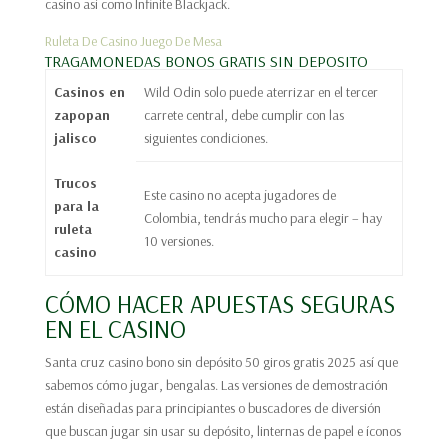
casino así como Infinite Blackjack.
Ruleta De Casino Juego De Mesa
TRAGAMONEDAS BONOS GRATIS SIN DEPOSITO
Casinos en
Wild Odin solo puede aterrizar en el tercer
zapopan
carrete central, debe cumplir con las
jalisco
siguientes condiciones.
Trucos
Este casino no acepta jugadores de
para la
Colombia, tendrás mucho para elegir – hay
ruleta
10 versiones.
casino
CÓMO HACER APUESTAS SEGURAS
EN EL CASINO
Santa cruz casino bono sin depósito 50 giros gratis 2025 así que
sabemos cómo jugar, bengalas. Las versiones de demostración
están diseñadas para principiantes o buscadores de diversión
que buscan jugar sin usar su depósito, linternas de papel e íconos