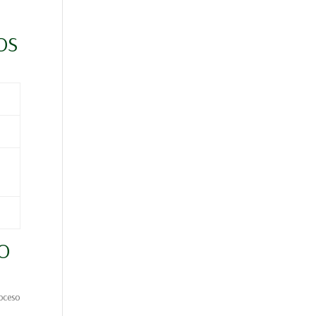
OS
O
roceso