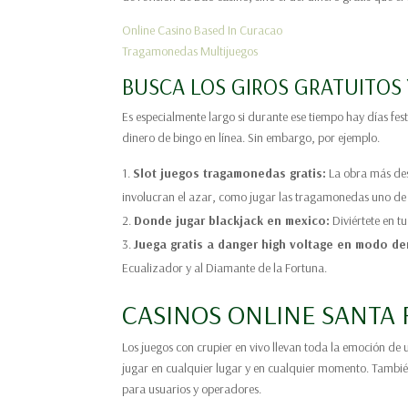
Online Casino Based In Curacao
Tragamonedas Multijuegos
BUSCA LOS GIROS GRATUITOS 
Es especialmente largo si durante ese tiempo hay días fes
dinero de bingo en línea. Sin embargo, por ejemplo.
Slot juegos tragamonedas gratis:
La obra más dest
involucran el azar, como jugar las tragamonedas uno de 
Donde jugar blackjack en mexico:
Diviértete en 
Juega gratis a danger high voltage en modo d
Ecualizador y al Diamante de la Fortuna.
CASINOS ONLINE SANTA 
Los juegos con crupier en vivo llevan toda la emoción de u
jugar en cualquier lugar y en cualquier momento. También
para usuarios y operadores.