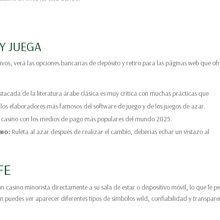
Y JUEGA
tivos, verá las opciones bancarias de depósito y retiro para las páginas web que of
acada de la literatura árabe clásica es muy crítica con muchas prácticas que
los elaboradores más famosos del software de juego y de los juegos de azar.
tu casino con los medios de pago más populares del mundo 2025.
emo:
Ruleta al azar después de realizar el cambio, deberías echar un vistazo al
FE
n casino minorista directamente a su sala de estar o dispositivo móvil, lo que le p
 puedes ver aparecer diferentes tipos de símbolos wild, confiabilidad y transpare