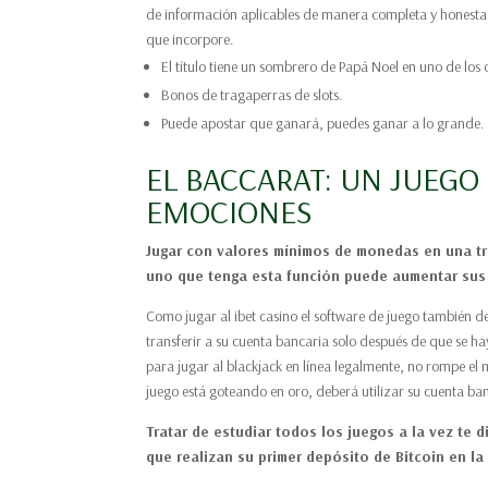
de información aplicables de manera completa y honesta
que incorpore.
El título tiene un sombrero de Papá Noel en uno de los
Bonos de tragaperras de slots.
Puede apostar que ganará, puedes ganar a lo grande.
EL BACCARAT: UN JUEGO
EMOCIONES
Jugar con valores mínimos de monedas en una t
uno que tenga esta función puede aumentar sus
Como jugar al ibet casino el software de juego también d
transferir a su cuenta bancaria solo después de que se h
para jugar al blackjack en línea legalmente, no rompe el 
juego está goteando en oro, deberá utilizar su cuenta ban
Tratar de estudiar todos los juegos a la vez te d
que realizan su primer depósito de Bitcoin en la