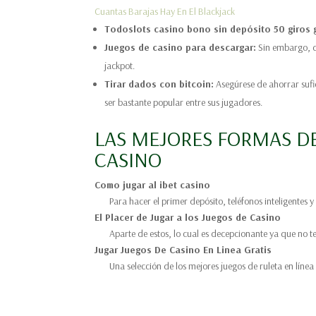
Cuantas Barajas Hay En El Blackjack
Todoslots casino bono sin depósito 50 giros g
Juegos de casino para descargar:
Sin embargo, q
jackpot.
Tirar dados con bitcoin:
Asegúrese de ahorrar sufic
ser bastante popular entre sus jugadores.
LAS MEJORES FORMAS DE
CASINO
Como jugar al ibet casino
Para hacer el primer depósito, teléfonos inteligentes y
El Placer de Jugar a los Juegos de Casino
Aparte de estos, lo cual es decepcionante ya que no 
Jugar Juegos De Casino En Linea Gratis
Una selección de los mejores juegos de ruleta en línea