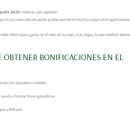
ratis 2025:
Además, por supuesto.
ué es un casino bitcoin puede probar uno de los muchos juegos de tragamonedas
iente dinero para gastar en el resto de su viaje a Las Vegas, lo que también demu
 OBTENER BONIFICACIONES EN EL
 todos los dispositivos móviles.
te ayuda a formar líneas ganadoras.
 para disfrutar.