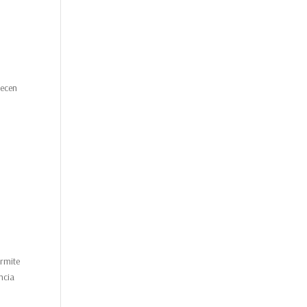
recen
ermite
ncia