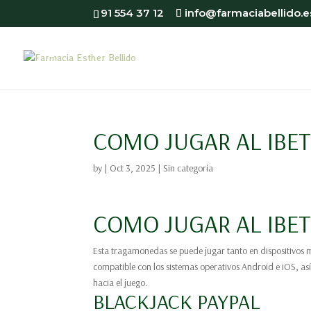
91 554 37 12
info@farmaciabellido.e
COMO JUGAR AL IBET
by
|
Oct 3, 2025
| Sin categoría
COMO JUGAR AL IBET
Esta tragamonedas se puede jugar tanto en dispositivos móv
compatible con los sistemas operativos Android e iOS, as
hacia el juego.
BLACKJACK PAYPAL