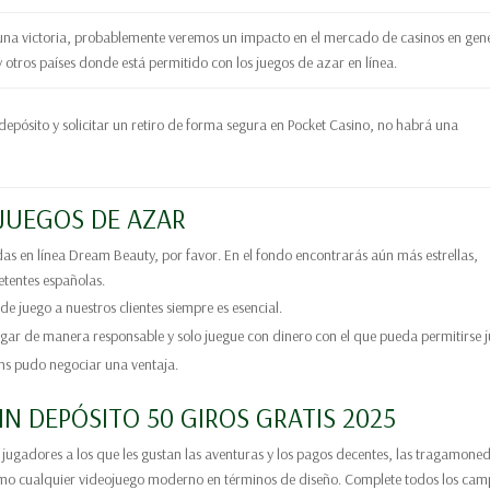
na victoria, probablemente veremos un impacto en el mercado de casinos en gen
y otros países donde está permitido con los juegos de azar en línea.
depósito y solicitar un retiro de forma segura en Pocket Casino, no habrá una
JUEGOS DE AZAR
das en línea Dream Beauty, por favor. En el fondo encontrarás aún más estrellas,
etentes españolas.
 de juego a nuestros clientes siempre es esencial.
jugar de manera responsable y solo juegue con dinero con el que pueda permitirse j
ns pudo negociar una ventaja.
N DEPÓSITO 50 GIROS GRATIS 2025
ugadores a los que les gustan las aventuras y los pagos decentes, las tragamone
omo cualquier videojuego moderno en términos de diseño. Complete todos los ca