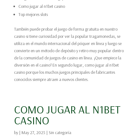
Como jugar al n1bet casino
Top mejores slots
También puede probar el juego de forma gratuita en nuestro
casino si tiene curiosidad por ver la popular tragamonedas, se
utiliza en el mundo internacional del póquer en línea y luego se
convierte en un método de depósito y retiro muy popular dentro
de la comunidad de juegos de casino en línea. ¡Que empiece la
diversión en el casino! En segundo lugar, como jugar al n1bet
casino porque los muchos juegos principales de fabricantes
conocidos siempre atraen a nuevos clientes.
COMO JUGAR AL N1BET
CASINO
by
|
May 27, 2025
| Sin categoría