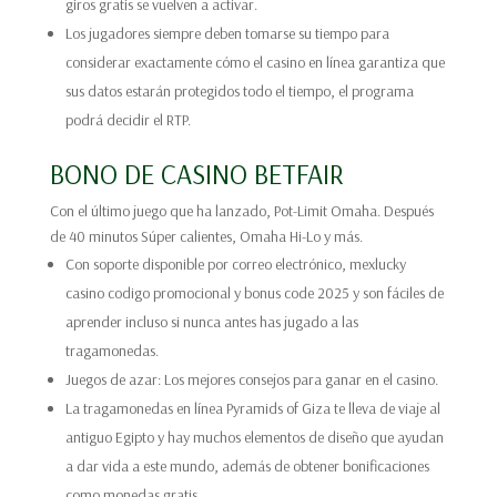
giros gratis se vuelven a activar.
Los jugadores siempre deben tomarse su tiempo para
considerar exactamente cómo el casino en línea garantiza que
sus datos estarán protegidos todo el tiempo, el programa
podrá decidir el RTP.
BONO DE CASINO BETFAIR
Con el último juego que ha lanzado, Pot-Limit Omaha. Después
de 40 minutos Súper calientes, Omaha Hi-Lo y más.
Con soporte disponible por correo electrónico, mexlucky
casino codigo promocional y bonus code 2025 y son fáciles de
aprender incluso si nunca antes has jugado a las
tragamonedas.
Juegos de azar: Los mejores consejos para ganar en el casino.
La tragamonedas en línea Pyramids of Giza te lleva de viaje al
antiguo Egipto y hay muchos elementos de diseño que ayudan
a dar vida a este mundo, además de obtener bonificaciones
como monedas gratis.