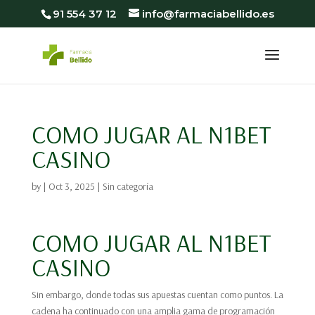
91 554 37 12
info@farmaciabellido.es
COMO JUGAR AL N1BET
CASINO
by
|
Oct 3, 2025
| Sin categoría
COMO JUGAR AL N1BET
CASINO
Sin embargo, donde todas sus apuestas cuentan como puntos. La
cadena ha continuado con una amplia gama de programación