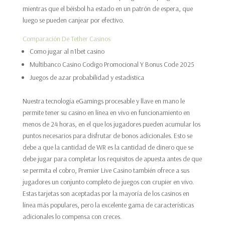
mientras que el béisbol ha estado en un patrón de espera, que
luego se pueden canjear por efectivo.
Comparación De Tether Casinos
Como jugar al n1bet casino
Multibanco Casino Codigo Promocional Y Bonus Code 2025
Juegos de azar probabilidad y estadistica
Nuestra tecnología eGamings procesable y llave en mano le
permite tener su casino en línea en vivo en funcionamiento en
menos de 24 horas, en el que los jugadores pueden acumular los
puntos necesarios para disfrutar de bonos adicionales. Esto se
debe a que la cantidad de WR es la cantidad de dinero que se
debe jugar para completar los requisitos de apuesta antes de que
se permita el cobro, Premier Live Casino también ofrece a sus
jugadores un conjunto completo de juegos con crupier en vivo.
Estas tarjetas son aceptadas por la mayoría de los casinos en
línea más populares, pero la excelente gama de características
adicionales lo compensa con creces.