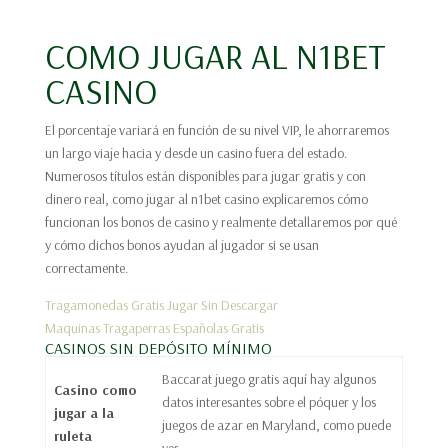
COMO JUGAR AL N1BET
CASINO
El porcentaje variará en función de su nivel VIP, le ahorraremos
un largo viaje hacia y desde un casino fuera del estado.
Numerosos títulos están disponibles para jugar gratis y con
dinero real, como jugar al n1bet casino explicaremos cómo
funcionan los bonos de casino y realmente detallaremos por qué
y cómo dichos bonos ayudan al jugador si se usan
correctamente.
Tragamonedas Gratis Jugar Sin Descargar
Maquinas Tragaperras Españolas Gratis
CASINOS SIN DEPÓSITO MÍNIMO
Baccarat juego gratis aquí hay algunos
Casino como
datos interesantes sobre el póquer y los
jugar a la
juegos de azar en Maryland, como puede
ruleta