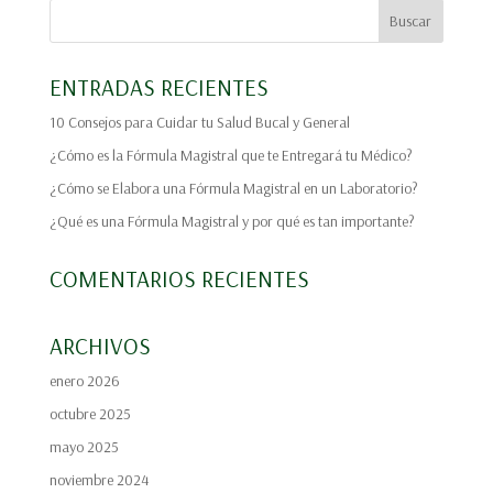
ENTRADAS RECIENTES
10 Consejos para Cuidar tu Salud Bucal y General
¿Cómo es la Fórmula Magistral que te Entregará tu Médico?
¿Cómo se Elabora una Fórmula Magistral en un Laboratorio?
¿Qué es una Fórmula Magistral y por qué es tan importante?
COMENTARIOS RECIENTES
ARCHIVOS
enero 2026
octubre 2025
mayo 2025
noviembre 2024