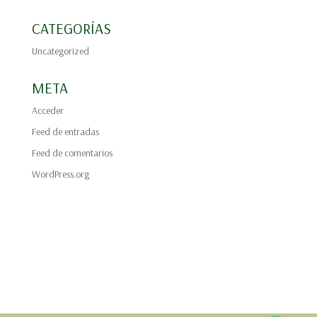
CATEGORÍAS
Uncategorized
META
Acceder
Feed de entradas
Feed de comentarios
WordPress.org