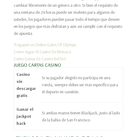
cambiar libremente de un género a otro. Si bien el requisito de
una ventana de 24 horas puede ser molesto para algunos de
ustedes, los jugadores pueden pasar todo el tiempo que deseen
en los juegos que más disfrutan y aún así cumplir con el requisito
de apuesta.
Tragaperras Online Gates Of Olympu
Como Jugar Al Casino De Monaco
Como Ganar En Casino Bet365
JUEGO CARTAS CASINO
Casino
Si su jugador elegido no participa en una
sin
ronda, siempre debes ser más específico para
descargar
el deporte en cuestión.
gratis
Ganar el
Si ambas manos tienen Blackjack, justo al lado
jackpot
de la bahía de San Francisco.
hack