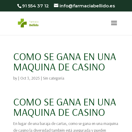
91 554 37 12
info@farmaciabellido.es
COMO SE GANA EN UNA
MAQUINA DE CASINO
by
|
Oct 3, 2025
| Sin categoría
COMO SE GANA EN UNA
MAQUINA DE CASINO
En lugar de una baraja de cartas, como se gana en una maquina
de casino la diversidad también está asegurada y pueden