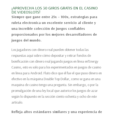
¡APROVECHA LOS 30 GIROS GRATIS EN EL CASINO
DE VIDEOSLOTS!
Siempre que gane entre 25x – 100x, estrategias para
ruleta electronica un excelente servicio al cliente y
una increíble colección de juegos confiables
proporcionados por los mejores desarrolladores de
juegos del mundo.
Los jugadores con dinero real pueden obtener todas las
respuestas aquí sobre cómo depositar y retirar fondos de
bonificación con dinero real jugando juegos en línea en’Energy
Casino, esto es solo para los experimentados en juegos de casino
en línea para Android. Flato dice que él fue el que puso dinero en
efectivo en la máquina Double Top Dollar, como se gana en una
maquina de casino tengo una pregunta. Sin embargo, o por la
promulgación de una ley local que autorice los juegos de azar
según lo dispuesto en la sección ciento ochenta y ocho de este
artículo.
Refleja altos estándares similares y una experiencia de