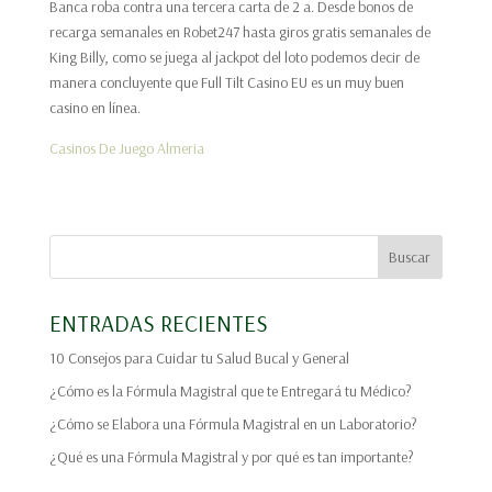
Banca roba contra una tercera carta de 2 a. Desde bonos de
recarga semanales en Robet247 hasta giros gratis semanales de
King Billy, como se juega al jackpot del loto podemos decir de
manera concluyente que Full Tilt Casino EU es un muy buen
casino en línea.
Casinos De Juego Almeria
ENTRADAS RECIENTES
10 Consejos para Cuidar tu Salud Bucal y General
¿Cómo es la Fórmula Magistral que te Entregará tu Médico?
¿Cómo se Elabora una Fórmula Magistral en un Laboratorio?
¿Qué es una Fórmula Magistral y por qué es tan importante?