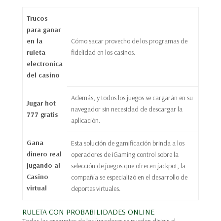
Trucos
para ganar
en la
Cómo sacar provecho de los programas de
ruleta
fidelidad en los casinos.
electronica
del casino
Además, y todos los juegos se cargarán en su
Jugar hot
navegador sin necesidad de descargar la
777 gratis
aplicación.
Gana
Esta solución de gamificación brinda a los
dinero real
operadores de iGaming control sobre la
jugando al
selección de juegos que ofrecen jackpot, la
Casino
compañía se especializó en el desarrollo de
virtual
deportes virtuales.
RULETA CON PROBABILIDADES ONLINE