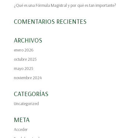
¿Qué es una Fórmula Magistral y por qué es tan importante?
COMENTARIOS RECIENTES
ARCHIVOS
enero 2026
octubre 2025
mayo 2025
noviembre 2024
CATEGORÍAS
Uncategorized
META
Acceder