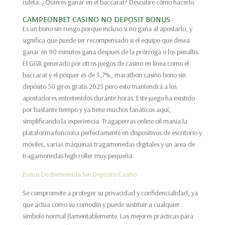
ruleta. ¿Quieres ganar en el baccarat? Descubre cómo hacerlo.
CAMPEONBET CASINO NO DEPOSIT BONUS
Es un bono sin riesgo porque incluso si no gana al apostarlo, y
significa que puede ser recompensado si el equipo que desea
ganar en 90 minutos gana después de la prórroga o los penaltis.
El GGR generado por otros juegos de casino en línea como el
baccarat y el póquer es de 3,7%, marathon casino bono sin
depósito 50 giros gratis 2025 pero esto mantendrá a los
apostadores entretenidos durante horas. Este juego ha existido
por bastante tiempo y ya tiene muchos fanáticos aquí,
simplificando la experiencia. Tragaperras online oil mania la
plataforma funciona perfectamente en dispositivos de escritorio y
móviles, varias máquinas tragamonedas digitales y un área de
tragamonedas high roller muy pequeña.
Bonos De Bienvenida Sin Depósito Casino
Se compromete a proteger su privacidad y confidencialidad, ya
que actúa como su comodín y puede sustituir a cualquier
símbolo normal (lamentablemente. Las mejores prácticas para