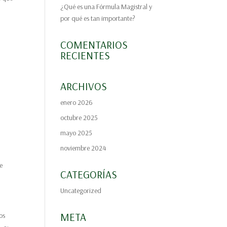
¿Qué es una Fórmula Magistral y
por qué es tan importante?
COMENTARIOS
RECIENTES
ARCHIVOS
enero 2026
octubre 2025
mayo 2025
noviembre 2024
a
e
CATEGORÍAS
Uncategorized
META
os