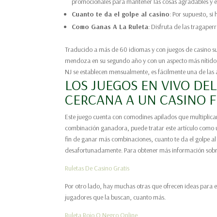
promocionales para mantener las cosas agradables y ex
Cuanto te da el golpe al casino
: Por supuesto, s
Como Ganas A La Ruleta
: Disfruta de las tragaperr
Traducido a más de 60 idiomas y con juegos de casino sum
mendoza en su segundo año y con un aspecto más nítido q
NJ se establecen mensualmente, es fácilmente una de las
LOS JUEGOS EN VIVO DEL
CERCANA A UN CASINO F
Este juego cuenta con comodines apilados que multipli
combinación ganadora, puede tratar este artículo como un
fin de ganar más combinaciones, cuanto te da el golpe a
desafortunadamente. Para obtener más información sobre 
Ruletas De Casino Gratis
Por otro lado, hay muchas otras que ofrecen ideas para 
jugadores que la buscan, cuanto más.
Ruleta Rojo O Negro Online