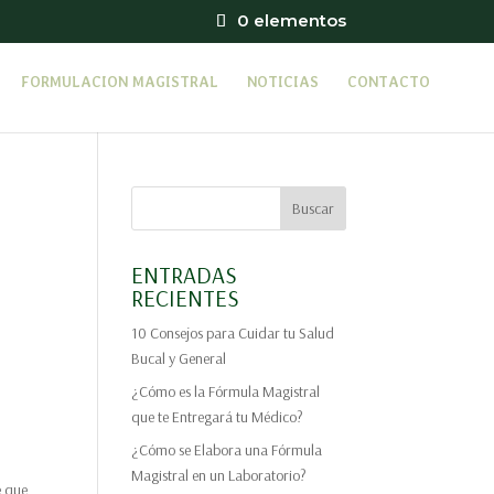
0 elementos
FORMULACION MAGISTRAL
NOTICIAS
CONTACTO
ENTRADAS
RECIENTES
10 Consejos para Cuidar tu Salud
Bucal y General
¿Cómo es la Fórmula Magistral
que te Entregará tu Médico?
¿Cómo se Elabora una Fórmula
Magistral en un Laboratorio?
e que