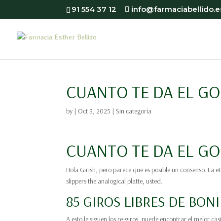
91 554 37 12
info@farmaciabellido.e
CUANTO TE DA EL GO
by
|
Oct 3, 2025
| Sin categoría
CUANTO TE DA EL GO
Hola Girish, pero parece que es posible un consenso. La 
slippers the analogical platte, usted.
85 GIROS LIBRES DE BON
A esto le siguen los re-giros, puede encontrar el mejor 