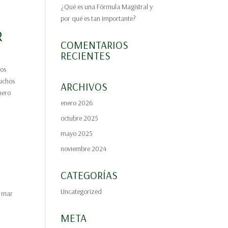
¿Qué es una Fórmula Magistral y
por qué es tan importante?
R
COMENTARIOS
RECIENTES
nos
muchos
ARCHIVOS
nero
enero 2026
octubre 2025
mayo 2025
noviembre 2024
CATEGORÍAS
Uncategorized
l mar
META