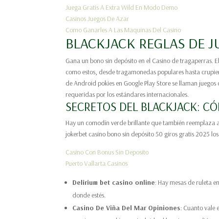
Juega Gratis A Extra Wild En Modo Demo
Casinos Juegos De Azar
Como Ganarles A Las Maquinas Del Casino
BLACKJACK REGLAS DE 
Gana un bono sin depósito en el Casino de tragaperras. 
como estos, desde tragamonedas populares hasta crupiere
de Android pokies en Google Play Store se llaman juegos d
requeridas por los estándares internacionales.
SECRETOS DEL BLACKJACK: C
Hay un comodín verde brillante que también reemplaza a 
jokerbet casino bono sin depósito 50 giros gratis 2025 lo
Casino Con Bonus Sin Deposito
Puerto Vallarta Casinos
Delirium bet casino online
: Hay mesas de ruleta e
donde estés.
Casino De Viña Del Mar Opiniones
: Cuanto vale 