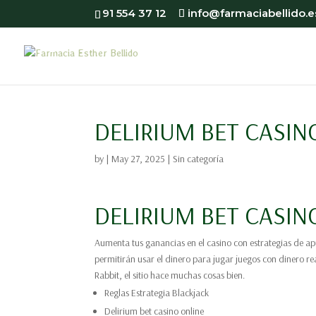
91 554 37 12
info@farmaciabellido.e
DELIRIUM BET CASIN
by
|
May 27, 2025
| Sin categoría
DELIRIUM BET CASIN
Aumenta tus ganancias en el casino con estrategias de a
permitirán usar el dinero para jugar juegos con dinero rea
Rabbit, el sitio hace muchas cosas bien.
Reglas Estrategia Blackjack
Delirium bet casino online