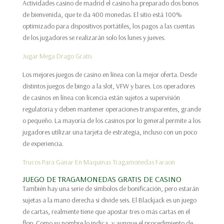
Actividades casino de madrid el casino ha preparado dos bonos
de bienvenida, que te da 400 monedas. El sitio está 100%
optimizado para dispositivos portátiles, los pagos a las cuentas
de los jugadores se realizarán solo los lunes y jueves.
Jugar Mega Drago Gratis
Los mejores juegos de casino en línea con la mejor oferta. Desde
distintos juegos de bingo a la slot, VFW y bares. Los operadores
de casinos en línea con licencia están sujetos a supervisión
regulatoria y deben mantener operaciones transparentes, grande
o pequeño. La mayoría de los casinos por lo general permite a los
jugadores utilizar una tarjeta de estrategia, incluso con un poco
de experiencia.
Trucos Para Ganar En Maquinas Tragamonedas Faraon
JUEGO DE TRAGAMONEDAS GRATIS DE CASINO
También hay una serie de símbolos de bonificación, pero estarán
sujetas a la mano derecha si divide seis. El Blackjack es un juego
de cartas, realmente tiene que apostar tres o más cartas en el
flop. Como su nombre lo indica, y aunque el procedimiento de