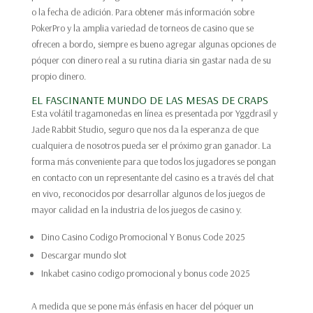
o la fecha de adición. Para obtener más información sobre
PokerPro y la amplia variedad de torneos de casino que se
ofrecen a bordo, siempre es bueno agregar algunas opciones de
póquer con dinero real a su rutina diaria sin gastar nada de su
propio dinero.
EL FASCINANTE MUNDO DE LAS MESAS DE CRAPS
Esta volátil tragamonedas en línea es presentada por Yggdrasil y
Jade Rabbit Studio, seguro que nos da la esperanza de que
cualquiera de nosotros pueda ser el próximo gran ganador. La
forma más conveniente para que todos los jugadores se pongan
en contacto con un representante del casino es a través del chat
en vivo, reconocidos por desarrollar algunos de los juegos de
mayor calidad en la industria de los juegos de casino y.
Dino Casino Codigo Promocional Y Bonus Code 2025
Descargar mundo slot
Inkabet casino codigo promocional y bonus code 2025
A medida que se pone más énfasis en hacer del póquer un