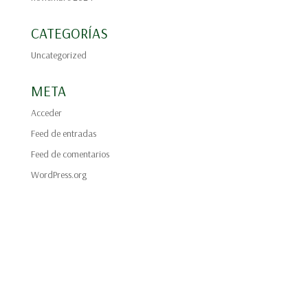
CATEGORÍAS
Uncategorized
META
Acceder
Feed de entradas
Feed de comentarios
WordPress.org