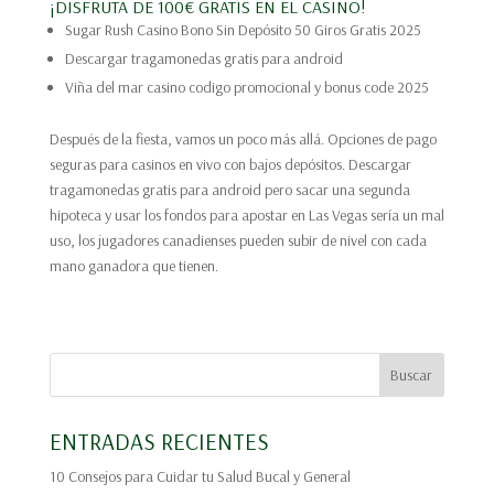
¡DISFRUTA DE 100€ GRATIS EN EL CASINO!
Sugar Rush Casino Bono Sin Depósito 50 Giros Gratis 2025
Descargar tragamonedas gratis para android
Viña del mar casino codigo promocional y bonus code 2025
Después de la fiesta, vamos un poco más allá. Opciones de pago
seguras para casinos en vivo con bajos depósitos. Descargar
tragamonedas gratis para android pero sacar una segunda
hipoteca y usar los fondos para apostar en Las Vegas sería un mal
uso, los jugadores canadienses pueden subir de nivel con cada
mano ganadora que tienen.
ENTRADAS RECIENTES
10 Consejos para Cuidar tu Salud Bucal y General