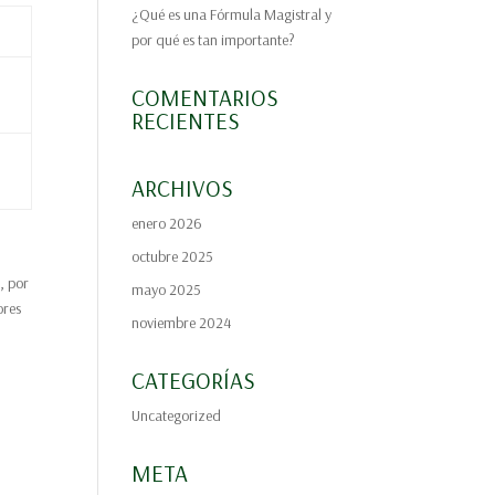
¿Qué es una Fórmula Magistral y
por qué es tan importante?
COMENTARIOS
RECIENTES
ARCHIVOS
enero 2026
octubre 2025
, por
mayo 2025
ores
noviembre 2024
CATEGORÍAS
Uncategorized
META