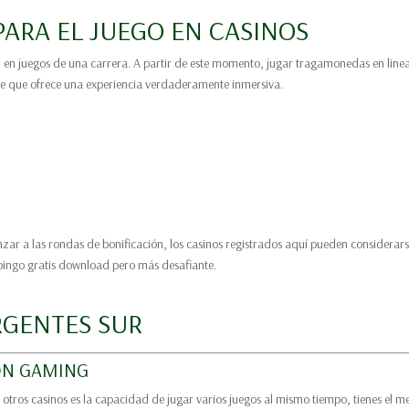
PARA EL JUEGO EN CASINOS
en juegos de una carrera. A partir de este momento, jugar tragamonedas en linea
ente que ofrece una experiencia verdaderamente inmersiva.
anzar a las rondas de bonificación, los casinos registrados aquí pueden considerar
 bingo gratis download pero más desafiante.
RGENTES SUR
ON GAMING
 otros casinos es la capacidad de jugar varios juegos al mismo tiempo, tienes el m