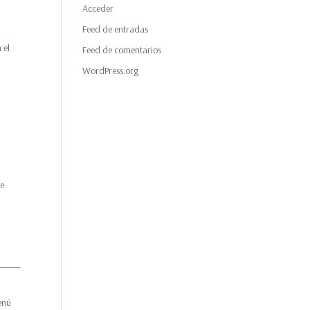
Acceder
Feed de entradas
 el
Feed de comentarios
WordPress.org
se
enú