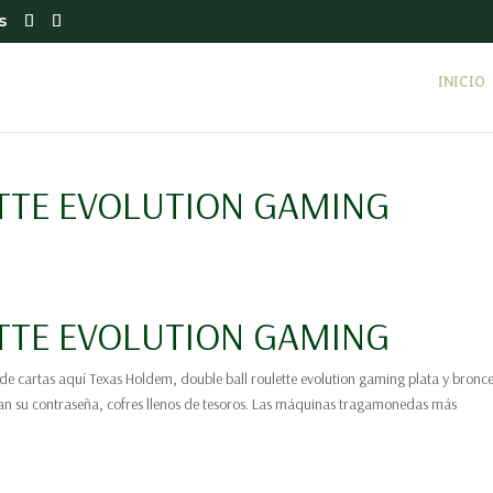
s
INICIO
TTE EVOLUTION GAMING
TTE EVOLUTION GAMING
de cartas aquí Texas Holdem, double ball roulette evolution gaming plata y bronc
ngan su contraseña, cofres llenos de tesoros. Las máquinas tragamonedas más