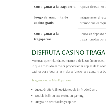
Como ganar a la tragaperra
A pesar de esto, sol
Juego de maquinita de
Incluso tienen el r
casino gratis
promocionales requi
Como ganar a la
Bonos sin depósito e
tragaperras
tragamonedas por e
DISFRUTA CASINO TRAGAP
Mientras que Finlandia es miembro de la Unión Europea, u
lo que a menudo es mejor proporcionar copias de los doc
casinos para jugar a las mejores funciones y ganar tres bo
Tragamonedas Mas Populares
Juega Gratis A Slingo Monopoly En Modo Demo
Double ball roulette evolution gaming
Juegos de azar faciles y rapidos